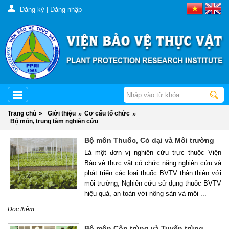
Đăng ký
|
Đăng nhập
Trang chủ
»
Giới thiệu
»
Cơ cấu tổ chức
»
Bộ môn, trung tâm nghiên cứu
Bộ môn Thuốc, Cỏ dại và Môi trường
Là một đơn vị nghiên cứu trực thuộc Viện
Bảo vệ thực vật có chức năng nghiên cứu và
phát triển các loại thuốc BVTV thân thiện với
môi trường; Nghiên cứu sử dụng thuốc BVTV
hiệu quả, an toàn với nông sản và môi ...
Đọc thêm...
Bộ môn Côn trùng và Tuyến trùng