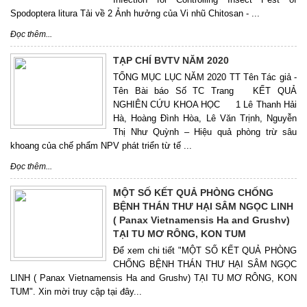
Spodoptera litura Tải về 2 Ảnh hưởng của Vi nhũ Chitosan - ...
Đọc thêm...
TẠP CHÍ BVTV NĂM 2020
TỔNG MỤC LỤC NĂM 2020 TT Tên Tác giả -
Tên Bài báo Số TC Trang KẾT QUẢ
NGHIÊN CỨU KHOA HỌC 1 Lê Thanh Hải
Hà, Hoàng Đình Hòa, Lê Văn Trịnh, Nguyễn
Thị Như Quỳnh – Hiệu quả phòng trừ sâu
khoang của chế phẩm NPV phát triển từ tế ...
Đọc thêm...
MỘT SỐ KẾT QUẢ PHÒNG CHỐNG
BỆNH THÁN THƯ HẠI SÂM NGỌC LINH
( Panax Vietnamensis Ha and Grushv)
TẠI TU MƠ RÔNG, KON TUM
Để xem chi tiết "MỘT SỐ KẾT QUẢ PHÒNG
CHỐNG BỆNH THÁN THƯ HẠI SÂM NGỌC
LINH ( Panax Vietnamensis Ha and Grushv) TẠI TU MƠ RÔNG, KON
TUM". Xin mời truy cập tại đây...