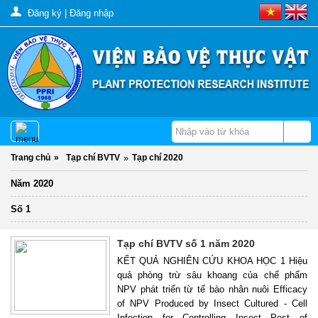
Đăng ký
|
Đăng nhập
Trang chủ
»
Tạp chí BVTV
»
Tạp chí 2020
Năm 2020
Số 1
Tạp chí BVTV số 1 năm 2020
KẾT QUẢ NGHIÊN CỨU KHOA HỌC 1 Hiệu
quả phòng trừ sâu khoang của chế phẩm
NPV phát triển từ tế bào nhân nuôi Efficacy
of NPV Produced by Insect Cultured - Cell
Infection for Controlling Insect Pest of