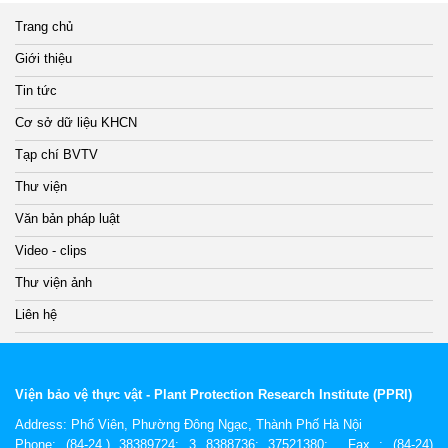
Trang chủ
Giới thiệu
Tin tức
Cơ sở dữ liệu KHCN
Tạp chí BVTV
Thư viện
Văn bản pháp luật
Video - clips
Thư viện ảnh
Liên hệ
Viện bảo vệ thực vật - Plant Protection Research Institute (PPRI)
Address:
Phố Viên, Phường Đông Ngạc, Thành Phố Hà Nội
Phone: (84-24.) 38389724; 3 8388736; 37521380; Fax : (84-24)