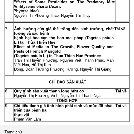
Effects of Some Pesticides on The Predatory Mite
Amblyseius eharai
(Acari:
Phytoseiidae)
Nguyễn Thị Phương Thảo, Nguyễn Thị Thúy
7
Ảnh hưởng của giá thể trồng đến sinh trưởng, chất
Tải về
lượng và sâu bệnh
bệnh hại hoa vạn thọ ban mai pháp
(Tagetes patula
L
.
) tại Thừa Thiên Huế
Effect of Media to The Growth, Flower Quality and
Pests of French Marigold
(
Tagetes patula
L.) in Thua Thien Hue Province
Trần Thị Huyền Phương, Nguyễn Viết Thanh Phúc, Văn
Viết Hòa, Hồ Thị Kim
Đồng, Đoàn Trương Phương Hương, Nguyễn Thị Giang
CHỈ ĐẠO SẢN XUẤT
8
Quy trình sản xuất thanh long hữu cơ
Tải về
Nguyễn Thị Phương Vinh, Nguyễn Thị Thanh Nga
TỔNG HỢP
9
Chỉ tiêu đánh giá tình hình phát sinh và mức độ phát
Tải về
triển của bệnh hại
thực vật
Phạm Văn Lầm
Trang chủ