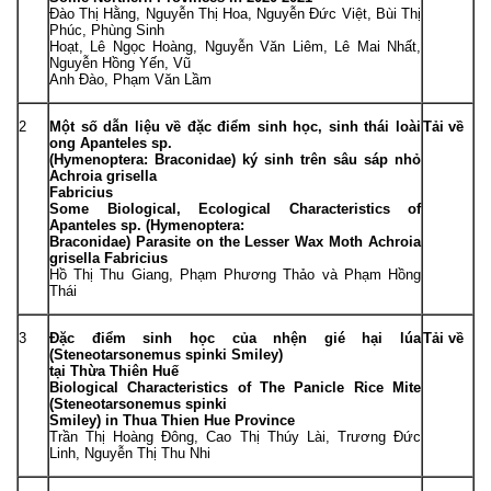
Đào Thị Hằng, Nguyễn Thị Hoa, Nguyễn Đức Việt, Bùi Thị
Phúc, Phùng Sinh
Hoạt, Lê Ngọc Hoàng, Nguyễn Văn Liêm, Lê Mai Nhất,
Nguyễn Hồng Yến, Vũ
Anh Đào, Phạm Văn Lầm
2
Một số dẫn liệu về đặc điểm sinh học, sinh thái loài
Tải về
ong
Apanteles
sp.
(Hymenoptera: Braconidae) ký sinh trên sâu sáp nhỏ
Achroia grisella
Fabricius
Some Biological, Ecological Characteristics of
Apanteles
sp. (Hymenoptera:
Braconidae) Parasite on the Lesser Wax Moth
Achroia
grisella
Fabricius
Hồ Thị Thu Giang, Phạm Phương Thảo và Phạm Hồng
Thái
3
Đặc điểm sinh học của nhện gié hại lúa
Tải về
(
Steneotarsonemus spinki
Smiley)
tại Thừa Thiên Huế
Biological Characteristics of The Panicle Rice Mite
(
Steneotarsonemus spinki
Smiley) in Thua Thien Hue Province
Trần Thị Hoàng Đông, Cao Thị Thúy Lài, Trương Đức
Linh, Nguyễn Thị Thu Nhi