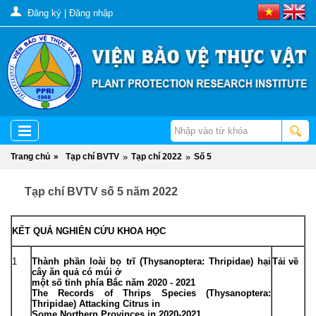
Đăng ký
|
Đăng nhập
Trang chủ
»
Tạp chí BVTV
»
Tạp chí 2022
»
Số 5
Tạp chí BVTV số 5 năm 2022
KẾT QUẢ NGHIÊN CỨU KHOA HỌC
1
Thành phần loài bọ trĩ (Thysanoptera: Thripidae) hại
Tải về
cây ăn quả có múi ở
một số tỉnh phía Bắc năm 2020 - 2021
The Records of Thrips Species (Thysanoptera:
Thripidae) Attacking Citrus in
Some Northern Provinces in 2020-2021