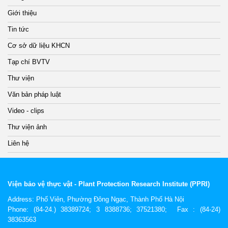
Giới thiệu
Tin tức
Cơ sở dữ liệu KHCN
Tạp chí BVTV
Thư viện
Văn bản pháp luật
Video - clips
Thư viện ảnh
Liên hệ
Viện bảo vệ thực vật - Plant Protection Research Institute (PPRI)
Address:
Phố Viên, Phường Đông Ngạc, Thành Phố Hà Nội
Phone: (84-24.) 38389724; 3 8388736; 37521380; Fax : (84-24)
38363563