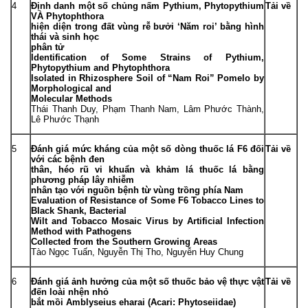
4
Định danh một số chủng nấm
Pythium
,
Phytopythium
Tải về
VÀ
Phytophthora
hiện diện trong đất vùng rễ bưởi ‘Năm roi’ bằng hình
thái và sinh học
phân tử
Identification of Some Strains of Pythium,
Phytopythium and Phytophthora
Isolated in Rhizosphere Soil of “Nam Roi” Pomelo by
Morphological and
Molecular Methods
Thái Thanh Duy, Phạm Thanh Nam, Lâm Phước Thành,
Lê Phước Thạnh
5
Đánh giá mức kháng của một số dòng thuốc lá F
6
đối
Tải về
với các bệnh đen
thân, héo rũ vi khuẩn và khảm lá thuốc lá bằng
phương pháp lây nhiễm
nhân tạo với nguồn bệnh từ vùng trồng phía Nam
Evaluation of Resistance of Some F
6
Tobacco Lines to
Black Shank, Bacterial
Wilt and Tobacco Mosaic Virus by Artificial Infection
Method with Pathogens
Collected from the Southern Growing Areas
Tào Ngọc Tuấn, Nguyễn Thị Tho, Nguyễn Huy Chung
6
Đánh giá ảnh hưởng của một số thuốc bảo vệ thực vật
Tải về
đến loài nhện nhỏ
bắt mồi
Amblyseius eharai
(Acari: Phytoseiidae)