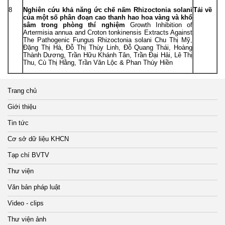
8
Nghiên cứu khả năng ức chế nấm Rhizoctonia solani
Tải về
của một số phân đoạn cao thanh hao hoa vàng và khổ
sâm trong phòng thí nghiệm
Growth Inhibition of
Artermisia annua and Croton tonkinensis Extracts Against
The Pathogenic Fungus Rhizoctonia solani Chu Thị Mỹ,
Đặng Thị Hà, Đỗ Thị Thùy Linh, Đỗ Quang Thái, Hoàng
Thành Dương, Trần Hữu Khánh Tân, Trần Đại Hải, Lê Thị
Thu, Cù Thị Hằng, Trần Văn Lộc & Phan Thúy Hiền
Trang chủ
Giới thiệu
Tin tức
Cơ sở dữ liệu KHCN
Tạp chí BVTV
Thư viện
Văn bản pháp luật
Video - clips
Thư viện ảnh