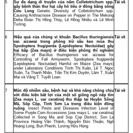
5
Sự đa dạng di truyền của nấm Colletotrichum spp.
Tải về
gây bệnh thán thư hại cây hồ tiêu ở đồng bằng sông
Cửu Long
Genetic Diversity of Colletotrichum spp.
Causing Anthracnose Disease on Pepper in The Mekong
Delta Đoàn Thị Hồng Thủy, Lê Hồng Nhiều và Lê Minh
Tường
6
Hiệu quả của chủng vi khuẩn Bacillus thuringiensis
Tải về
var. aizawai trong phòng trừ sâu keo mùa thu
Spodoptera frugiperda (Lepidoptera: Noctuidae) gây
hại bắp (Zea mays) ở điều kiện phòng thí nghiệm
Efficacy of Bacillus thuringiensis var. aizawai for
Controlling of Fall Armyworm, Spodoptera frugiperda
(Lepidoptera: Noctuidae) Hamful on Maize (Zea mays)
under Laboratory Conditions Trịnh Thị Xuân, Lê T. Ngọc
Xuân, Tạ Thanh Nhân, Trần Thị Kim Duyên, Lâm T. Xuân
Mai và Văng T. Tuyết Loan
7
Mức độ nhiễm sâu, bệnh hại và khả năng chống chịu
Tải về
với điều kiện bất lợi của một số giống ngô nếp tím
(Zea mays L. var ceratina) thu thập tại Huyện Sông
Mã, Sốp Cộp, Tỉnh Sơn La trong điều kiện đồng
ruộng
. Insect Pests and Diseases Infection Level of
Some Purple Corn Accessions (zea mays L. var ceratina)
Collected in Song Ma and Sop Cop District, Son La
Province Hoàng Văn Thảnh, Nguyễn Đức Thuận, Ngô
Hoàng Long, Bun Phenh, Lương Hữu Hùng