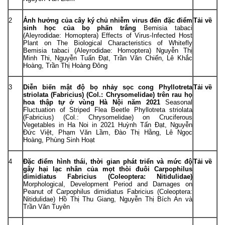
2
Ảnh hưởng của cây ký chủ nhiễm virus đến đặc điểm
Tải về
sinh học của bọ phấn trắng
Bemisia tabaci
(Aleyrodidae: Homoptera) Effects of Virus-Infected Host
Plant on The Biological Characteristics of Whitefly
Bemisia tabaci (Aleyrodidae: Homoptera) Nguyễn Thị
Minh Thi, Nguyễn Tuấn Đạt, Trần Văn Chiến, Lê Khắc
Hoàng, Trần Thị Hoàng Đông
3
Diễn biến mật độ bọ nhảy sọc cong Phyllotreta
Tải về
striolata (Fabricius) (Col.: Chrysomelidae) trên rau họ
hoa thập tự ở vùng Hà Nội năm 2021
Seasonal
Fluctuation of Striped Flea Beetle Phyllotreta striolata
(Fabricius) (Col.: Chrysomelidae) on Cruciferous
Vegetables in Ha Noi in 2021 Huỳnh Tấn Đạt, Nguyễn
Đức Việt, Phạm Văn Lầm, Đào Thị Hằng, Lê Ngọc
Hoàng, Phùng Sinh Hoạt
4
Đặc điểm hình thái, thời gian phát triển và mức độ
Tải về
gây hại lạc nhân của mọt thòi đuôi Carpophilus
dimidiatus Fabricius (Coleoptera: Nitidulidae)
Morphological, Development Period and Damages on
Peanut of Carpophilus dimidiatus Fabricius (Coleoptera:
Nitidulidae) Hồ Thị Thu Giang, Nguyễn Thị Bích An và
Trần Văn Tuyên