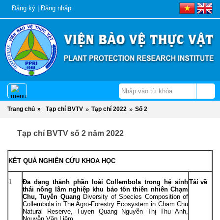
Đăng ký
|
Đăng nhập
Trang chủ
»
Tạp chí BVTV
»
Tạp chí 2022
»
Số 2
Tạp chí BVTV số 2 năm 2022
KẾT QUẢ NGHIÊN CỨU KHOA HỌC
1
Đa dạng thành phần loài Collembola trong hệ sinh
Tải về
thái nông lâm nghiệp khu bảo tồn thiên nhiên Chạm
Chu, Tuyên Quang
Diversity of Species Composition of
Collembola in The Agro-Forestry Ecosystem in Cham Chu
Natural Reserve, Tuyen Quang Nguyễn Thị Thu Anh,
Nguyễn Văn Liêm