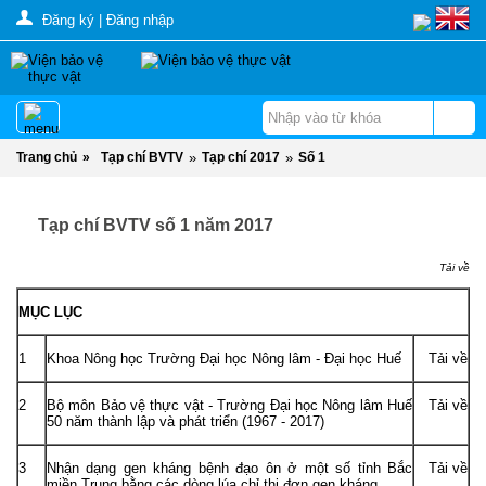
Đăng ký
|
Đăng nhập
Trang chủ
»
Tạp chí BVTV
»
Tạp chí 2017
»
Số 1
Tạp chí BVTV số 1 năm 2017
Tải về
MỤC LỤC
1
Khoa Nông học Trường Đại học Nông lâm - Đại học Huế
Tải về
2
Bộ môn Bảo vệ thực vật - Trường Đại học Nông lâm Huế
Tải về
50 năm thành lập và phát triển (1967 - 2017)
3
Nhận dạng gen kháng bệnh đạo ôn ở một số tỉnh Bắc
Tải về
miền Trung bằng các dòng lúa chỉ thị đơn gen kháng