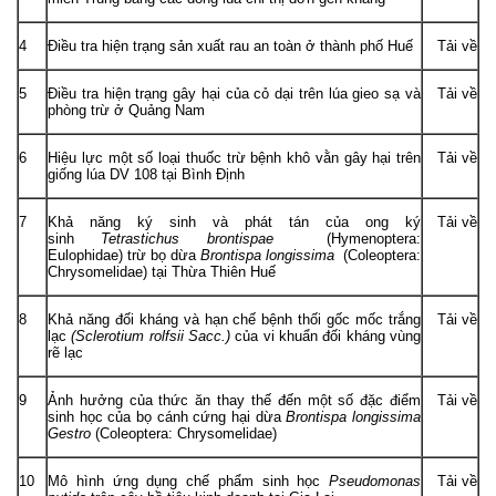
4
Điều tra hiện trạng sản xuất rau an toàn ở thành phố Huế
Tải về
5
Điều tra hiện trạng gây hại của cỏ dại trên lúa gieo sạ và
Tải về
phòng trừ ở Quảng Nam
6
Hiệu lực một số loại thuốc trừ bệnh khô vằn gây hại trên
Tải về
giống lúa DV 108 tại Bình Định
7
Khả năng ký sinh và phát tán của ong ký
Tải về
sinh
Tetrastichus brontispae
(Hymenoptera:
Eulophidae) trừ bọ dừa
Brontispa longissima
(Coleoptera:
Chrysomelidae) tại Thừa Thiên Huế
8
Khả năng đối kháng và hạn chế bệnh thối gốc mốc trắng
Tải về
lạc
(Sclerotium rolfsii Sacc.)
của vi khuẩn đối kháng vùng
rẽ lạc
9
Ảnh hưởng của thức ăn thay thế đến một số đặc điểm
Tải về
sinh học của bọ cánh cứng hại dừa
Brontispa longissima
Gestro
(Coleoptera: Chrysomelidae)
10
Mô hình ứng dụng chế phẩm sinh học
Pseudomonas
Tải về