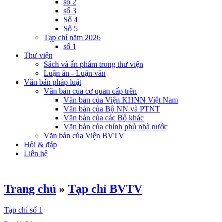
số 2
số 3
Số 4
Số 5
Tạp chí năm 2026
số 1
Thư viện
Sách và ấn phẩm trong thư viện
Luận án - Luận văn
Văn bản pháp luật
Văn bản của cơ quan cấp trên
Văn bản của Viện KHNN Việt Nam
Văn bản của Bộ NN và PTNT
Văn bản của các Bộ khác
Văn bản của chính phủ nhà nước
Văn bản của Viện BVTV
Hỏi & đáp
Liên hệ
Trang chủ
»
Tạp chí BVTV
Tạp chí số 1