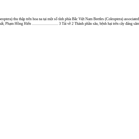
 thập trên hoa na tại một số tỉnh phía Bắc Việt Nam Beetles (Coleoptera) associated wi
m Hồng Hiển ............................ 3 Tải về 2 Thành phần sâu, bệnh hại trên cây đảng s