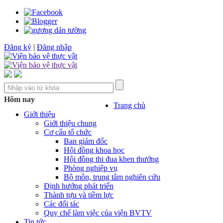
Đăng ký
|
Đăng nhập
Hôm nay
Trang chủ
Giới thiệu
Giới thiệu chung
Cơ cấu tổ chức
Ban giám đốc
Hội đồng khoa học
Hội đồng thi đua khen thưởng
Phòng nghiệp vụ
Bộ môn, trung tâm nghiên cứu
Định hướng phát triển
Thành tựu và tiềm lực
Các đối tác
Quy chế làm việc của viện BVTV
Tin tức