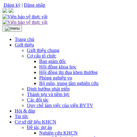
Đăng ký
|
Đăng nhập
Trang chủ
Giới thiệu
Giới thiệu chung
Cơ cấu tổ chức
Ban giám đốc
Hội đồng khoa học
Hội đồng thi đua khen thưởng
Phòng nghiệp vụ
Bộ môn, trung tâm nghiên cứu
Định hướng phát triển
Thành tựu và tiềm lực
Các đối tác
Quy chế làm việc của viện BVTV
Hỏi & đáp
Tin tức
Cơ sở dữ liệu KHCN
Đề tài, dự án
Nghiên cứu KHCN