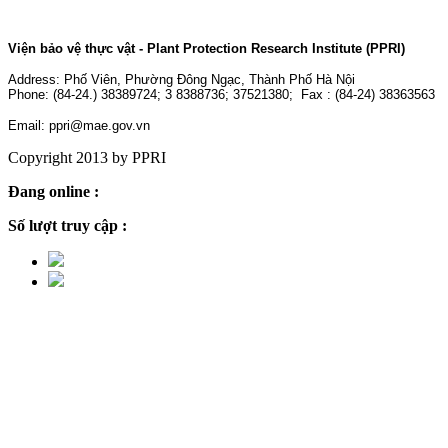
Viện bảo vệ thực vật - Plant Protection Research Institute (PPRI)
Address:
Phố Viên, Phường Đông Ngạc, Thành Phố Hà Nội
Phone: (84-24.) 38389724; 3 8388736; 37521380; Fax : (84-24) 38363563
Email: ppri@mae.gov.vn
Copyright 2013 by PPRI
Đang online :
2
Số lượt truy cập :
2,244,897