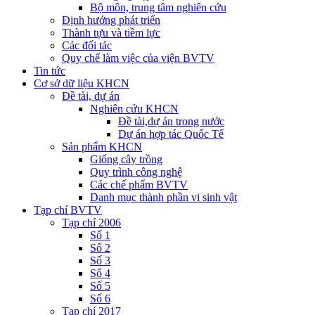
Bộ môn, trung tâm nghiên cứu
Định hướng phát triển
Thành tựu và tiềm lực
Các đối tác
Quy chế làm việc của viện BVTV
Tin tức
Cơ sở dữ liệu KHCN
Đề tài, dự án
Nghiên cứu KHCN
Đề tài,dự án trong nước
Dự án hợp tác Quốc Tế
Sản phẩm KHCN
Giống cây trồng
Quy trình công nghệ
Các chế phẩm BVTV
Danh mục thành phần vi sinh vật
Tạp chí BVTV
Tạp chí 2006
Số 1
Số 2
Số 3
Số 4
Số 5
Số 6
Tạp chí 2017