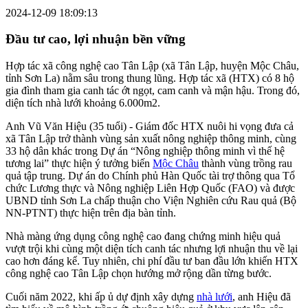
2024-12-09 18:09:13
Đầu tư cao, lợi nhuận bền vững
Hợp tác xã công nghệ cao Tân Lập (xã Tân Lập, huyện Mộc Châu,
tỉnh Sơn La) nằm sâu trong thung lũng. Hợp tác xã (HTX) có 8 hộ
gia đình tham gia canh tác ớt ngọt, cam canh và mận hậu. Trong đó,
diện tích nhà lưới khoảng 6.000m2.
Anh Vũ Văn Hiệu (35 tuổi) - Giám đốc HTX nuôi hi vọng đưa cả
xã Tân Lập trở thành vùng sản xuất nông nghiệp thông minh, cùng
33 hộ dân khác trong Dự án “Nông nghiệp thông minh vì thế hệ
tương lai” thực hiện ý tưởng biến
Mộc Châu
thành vùng trồng rau
quả tập trung. Dự án do Chính phủ Hàn Quốc tài trợ thông qua Tổ
chức Lương thực và Nông nghiệp Liên Hợp Quốc (FAO) và được
UBND tỉnh Sơn La chấp thuận cho Viện Nghiên cứu Rau quả (Bộ
NN-PTNT) thực hiện trên địa bàn tỉnh.
Nhà màng ứng dụng công nghệ cao đang chứng minh hiệu quả
vượt trội khi cùng một diện tích canh tác nhưng lợi nhuận thu về lại
cao hơn đáng kể. Tuy nhiên, chi phí đầu tư ban đầu lớn khiến HTX
công nghệ cao Tân Lập chọn hướng mở rộng dần từng bước.
Cuối năm 2022, khi ấp ủ dự định xây dựng
nhà lưới
, anh Hiệu đã