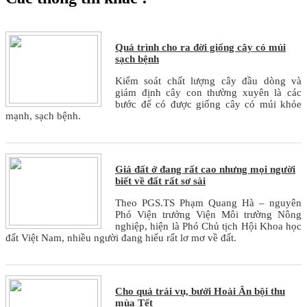
Quá trình cho ra đời giống cây có múi
sạch bệnh
Kiểm soát chất lượng cây đầu dòng và
giám định cây con thường xuyên là các
bước để có được giống cây có múi khỏe
mạnh, sạch bệnh.
Giá đất ở đang rất cao nhưng mọi người
biết về đất rất sơ sài
Theo PGS.TS Phạm Quang Hà – nguyên
Phó Viện trưởng Viện Môi trường Nông
nghiệp, hiện là Phó Chủ tịch Hội Khoa học
đất Việt Nam, nhiều người đang hiểu rất lơ mơ về đất.
Cho quả trái vụ, bưởi Hoài Ân bội thu
mùa Tết