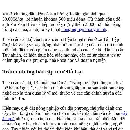
Vụ ớt chuông đầu tiên có sản lương 18 tấn, giá bình quân
30.000đ/kg, lợi nhuận khoảng 500 triệu đồng. Từ thành công đó,
anh Vũ Văn Hiệu đã tiếp tục xây dựng thêm 2.000m2 nhà màng
trồng cà chua, áp dụng kỹ thuật
nông nghiệp thông minh
.
Theo các cán bộ của Dự án, anh Hiệu là hạt nhân ở xã Tân Lập
được kỳ vọng sẽ xây dựng nhà lưới, nhà màng của mình trở thành
mô hình điểm, góp phần nâng cao thu nhập của các hộ dân lân cận.
Tuy nhiên, để hiện thực hóa giấc mơ này, cần có sự chung tay từ
chính quyền địa phương, nhà khoa học và doanh nghiệp.
Tránh những bất cập như Đà Lạt
Theo các cán bộ kỹ thuật của Dự án “Nông nghiệp thông minh vì
thế hệ tương lai”, việc hình thành vùng tập trung sản xuất rau công
nghệ cao là tầm quản lý vĩ mô, thuộc về các cấp chính quyền của
tỉnh Sơn La.
Hiện nay, quỹ đất nông nghiệp của địa phương chủ yếu dành cho
cây chè, đồng cỏ làm thức ăn chăn nuôi, cây dâu tằm và các loại
cây
ăn quả
như mận, nhãn, na…. Đất cho sản xuất rau rất nhỏ, đặc biệt
chưa có quy hoạch cho khu vực sản xuất nông nghiệp công nghệ
cao. Tuy nhiên với lợi thế về điều kiện khí hậu, đất đai và vị trí địa