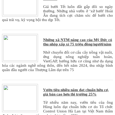
Giá bưởi Tết luôn đắt gấp đôi so ngày
thường. Những nhà vườn ở ‘xứ bưởi' Hoài
Ân đang tích cực chăm sóc để bưởi cho
quả trái vụ, kỳ vọng bội thu dịp Tết.
Những xã NTM nâng cao của Mỹ Đức có
thu nhập xấp xỉ 75 triệu đồng/người/năm
Nhờ chuyển đổi cơ cấu cây trồng vật nuôi,
ứng dụng nông nghiệp tuần hoàn,
VietGAP, hướng hữu cơ cũng như đa dạng
hóa các ngành nghề nông thôn, đến hết năm 2024, thu nhập bình
quân đầu người của Thượng Lâm đạt trên 75
Vườn tiêu nhiều năm đạt chuẩn hữu cơ,
giá bán cao hơn thị trường 25%
Từ nhiều năm nay, vườn tiêu của ông
Hùng luôn đạt chuẩn hữu cơ do Tổ chức
Control Union Hà Lan tại Việt Nam thẩm