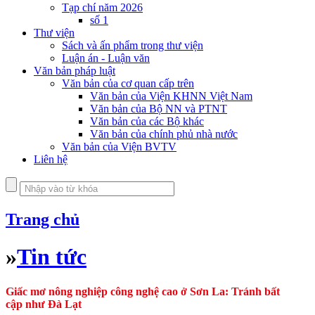
Tạp chí năm 2026
số 1
Thư viện
Sách và ấn phẩm trong thư viện
Luận án - Luận văn
Văn bản pháp luật
Văn bản của cơ quan cấp trên
Văn bản của Viện KHNN Việt Nam
Văn bản của Bộ NN và PTNT
Văn bản của các Bộ khác
Văn bản của chính phủ nhà nước
Văn bản của Viện BVTV
Liên hệ
Trang chủ
»
Tin tức
Giấc mơ nông nghiệp công nghệ cao ở Sơn La: Tránh bất
cập như Đà Lạt