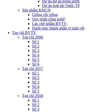
Đề tài,dự án trong nước
Dự án hợp tác Quốc Tế
Sản phẩm KHCN
Giống cây trồng
Quy trình công nghệ
Các chế phẩm BVTV
Danh mục thành phần vi sinh vật
Tạp chí BVTV
Tạp chí 2006
Số 1
Số 2
Số 3
Số 4
Số 5
Số 6
Tạp chí 2017
Số 1
Số 2
Số 3
Số 4
Số 5
Tạp chí 2018
Số 1
Số 2
Số 3