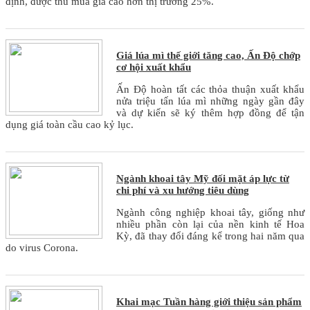
định, được thu mua giá cao hơn thị trường 25%.
Giá lúa mì thế giới tăng cao, Ấn Độ chớp
cơ hội xuất khẩu
Ấn Độ hoàn tất các thỏa thuận xuất khẩu
nửa triệu tấn lúa mì những ngày gần đây
và dự kiến sẽ ký thêm hợp đồng để tận
dụng giá toàn cầu cao kỷ lục.
Ngành khoai tây Mỹ đối mặt áp lực từ
chi phí và xu hướng tiêu dùng
Ngành công nghiệp khoai tây, giống như
nhiều phần còn lại của nền kinh tế Hoa
Kỳ, đã thay đổi đáng kể trong hai năm qua
do virus Corona.
Khai mạc Tuần hàng giới thiệu sản phẩm