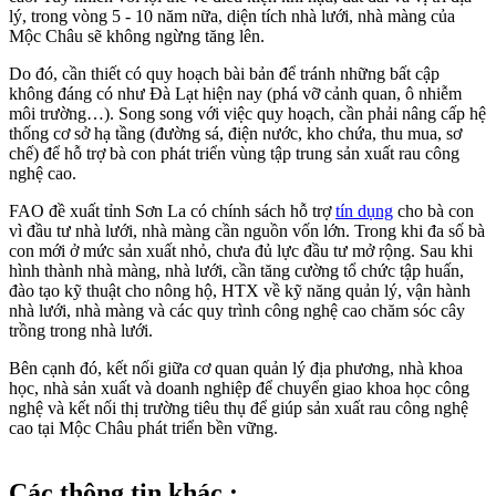
lý, trong vòng 5 - 10 năm nữa, diện tích nhà lưới, nhà màng của
Mộc Châu sẽ không ngừng tăng lên.
Do đó, cần thiết có quy hoạch bài bản để tránh những bất cập
không đáng có như Đà Lạt hiện nay (phá vỡ cảnh quan, ô nhiễm
môi trường…). Song song với việc quy hoạch, cần phải nâng cấp hệ
thống cơ sở hạ tầng (đường sá, điện nước, kho chứa, thu mua, sơ
chế) để hỗ trợ bà con phát triển vùng tập trung sản xuất rau công
nghệ cao.
FAO đề xuất tỉnh Sơn La có chính sách hỗ trợ
tín dụng
cho bà con
vì đầu tư nhà lưới, nhà màng cần nguồn vốn lớn. Trong khi đa số bà
con mới ở mức sản xuất nhỏ, chưa đủ lực đầu tư mở rộng. Sau khi
hình thành nhà màng, nhà lưới, cần tăng cường tổ chức tập huấn,
đào tạo kỹ thuật cho nông hộ, HTX về kỹ năng quản lý, vận hành
nhà lưới, nhà màng và các quy trình công nghệ cao chăm sóc cây
trồng trong nhà lưới.
Bên cạnh đó, kết nối giữa cơ quan quản lý địa phương, nhà khoa
học, nhà sản xuất và doanh nghiệp để chuyển giao khoa học công
nghệ và kết nối thị trường tiêu thụ để giúp sản xuất rau công nghệ
cao tại Mộc Châu phát triển bền vững.
Các thông tin khác :