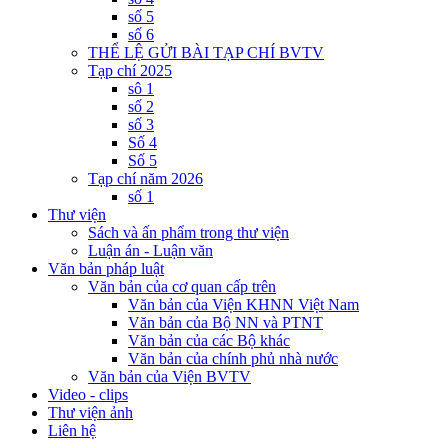
số 5
số 6
THỂ LỆ GỬI BÀI TẠP CHÍ BVTV
Tạp chí 2025
sô 1
số 2
số 3
Số 4
Số 5
Tạp chí năm 2026
số 1
Thư viện
Sách và ấn phẩm trong thư viện
Luận án - Luận văn
Văn bản pháp luật
Văn bản của cơ quan cấp trên
Văn bản của Viện KHNN Việt Nam
Văn bản của Bộ NN và PTNT
Văn bản của các Bộ khác
Văn bản của chính phủ nhà nước
Văn bản của Viện BVTV
Video - clips
Thư viện ảnh
Liên hệ