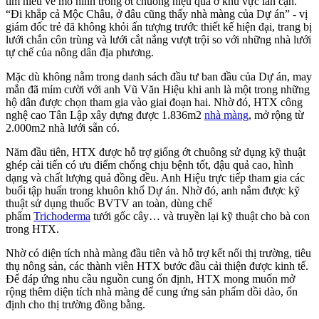
tìm hiểu về mô hình trồng ớt chuông hiệu quả ở khu vực lân cận.
“Đi khắp cả Mộc Châu, ở đâu cũng thấy nhà màng của Dự án” - vị
giám đốc trẻ đã không khỏi ấn tượng trước thiết kế hiện đại, trang bị
lưới chắn côn trùng và lưới cắt nắng vượt trội so với những nhà lưới
tự chế của nông dân địa phương.
Mặc dù không nằm trong danh sách đầu tư ban đầu của Dự án, may
mắn đã mỉm cười với anh Vũ Văn Hiệu khi anh là một trong những
hộ dân được chọn tham gia vào giai đoạn hai. Nhờ đó, HTX công
nghệ cao Tân Lập xây dựng được 1.836m2
nhà màng
, mở rộng từ
2.000m2 nhà lưới sẵn có.
Năm đầu tiên, HTX được hỗ trợ giống ớt chuông sử dụng kỹ thuật
ghép cải tiến có ưu điểm chống chịu bệnh tốt, đậu quả cao, hình
dạng và chất lượng quả đồng đều. Anh Hiệu trực tiếp tham gia các
buổi tập huấn trong khuôn khổ Dự án. Nhờ đó, anh nắm được kỹ
thuật sử dụng thuốc BVTV an toàn, dùng chế
phẩm
Trichoderma
tưới gốc cây… và truyền lại kỹ thuật cho bà con
trong HTX.
Nhờ có diện tích nhà màng đầu tiên và hỗ trợ kết nối thị trường, tiêu
thụ nông sản, các thành viên HTX bước đầu cải thiện được kinh tế.
Để đáp ứng nhu cầu nguồn cung ổn định, HTX mong muốn mở
rộng thêm diện tích nhà màng để cung ứng sản phẩm dồi dào, ổn
định cho thị trường đồng bằng.