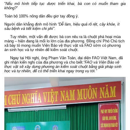
“
Nếu mô hình tiếp tục được triển khai, bà con có muốn tham gia
không
?”
Toàn bộ 100% nông dân đều giơ tay đồng ý.
Người dân khẳng định mô hình
“Dễ làm, hiệu quả rõ rệt, cây khỏe, ít
sâu bệnh và tiết kiệm chi phí”
.
Tuy nhiên, một vấn đề được bà con nêu ra là chuột phá hoại mùa
màng – hiện đang là mối lo lớn của địa phương. Đồng chí Phó Chủ tịch
xã bày tỏ mong muốn Viện Bảo vệ thực vật và FAO sớm có phương
án sinh học và tự nhiên để kiểm soát chuột.
Ngay tại Hội nghị, ông Phạm Văn Toản, đại diện FAO Việt Nam, đã
ghi nhận kiến nghị của địa phương và cho biết:
“FAO và Viện Bảo vệ
thực vật sẽ xây dựng phương án kiểm soát chuột bằng giải pháp sinh
học và tự nhiên, để có thể triển khai ngay trong vụ tới.”