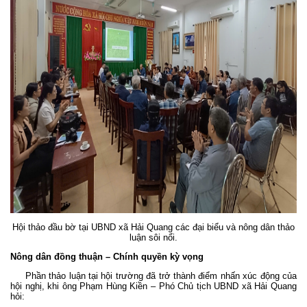
Hội thảo đầu bờ tại UBND xã Hải Quang các đại biểu và nông dân thảo
luận sôi nổi.
Nông dân đồng thuận – Chính quyền kỳ vọng
Phần thảo luận tại hội trường đã trở thành điểm nhấn xúc động của
hội nghị, khi ông Phạm Hùng Kiền – Phó Chủ tịch UBND xã Hải Quang
hỏi: