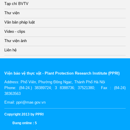
Tạp chí BVTV
Thư viện
Văn bản pháp luật
Video - clips
Thư viện ảnh
Liên hệ
Viện bảo vệ thực vật - Plant Protection Research Institute (PPRI)
Address:
Phố Viên, Phường Đông Ngạc, Thành Phố Hà Nội
Phone: (84-24.) 38389724; 3 8388736; 37521380; Fax : (84-24)
38363563
Email: ppri@mae.gov.vn
Copyright 2013 by PPRI
Đang online :
5