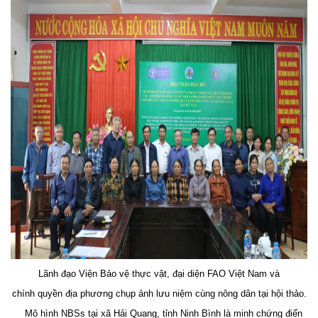
Lãnh đạo Viện Bảo vệ thực vật, đại diện FAO Việt Nam và
chính quyền địa phương chụp ảnh lưu niệm cùng nông dân tại hội thảo.
Mô hình NBSs tại xã Hải Quang, tỉnh Ninh Bình là minh chứng điển