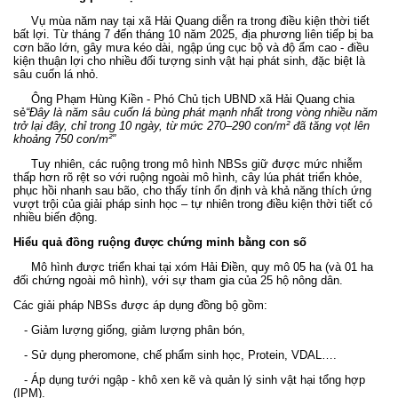
Vụ mùa năm nay tại xã Hải Quang diễn ra trong điều kiện thời tiết
bất lợi. Từ tháng 7 đến tháng 10 năm 2025, địa phương liên tiếp bị ba
cơn bão lớn, gây mưa kéo dài, ngập úng cục bộ và độ ẩm cao - điều
kiện thuận lợi cho nhiều đối tượng sinh vật hại phát sinh, đặc biệt là
sâu cuốn lá nhỏ.
Ông Phạm Hùng Kiền - Phó Chủ tịch UBND xã Hải Quang chia
sẻ
“Đây là năm sâu cuốn lá bùng phát mạnh nhất trong vòng nhiều năm
trở lại đây
, chỉ trong 10 ngày, từ mức 270–290 con/m² đã tăng vọt lên
khoảng 750 con/m²”
Tuy nhiên, các ruộng trong mô hình NBSs giữ được mức nhiễm
thấp hơn rõ rệt so với ruộng ngoài mô hình, cây lúa phát triển khỏe,
phục hồi nhanh sau bão, cho thấy tính ổn định và khả năng thích ứng
vượt trội của giải pháp sinh học – tự nhiên trong điều kiện thời tiết có
nhiều biến động.
Hiểu quả đồng ruộng được chứng minh bằng con số
Mô hình được triển khai tại xóm Hải Điền, quy mô 05 ha (và 01 ha
đối chứng ngoài mô hình), với sự tham gia của 25 hộ nông dân.
Các giải pháp NBSs được áp dụng đồng bộ gồm:
- Giảm lượng giống, giảm lượng phân bón,
- Sử dụng pheromone, chế phẩm sinh học, Protein, VDAL….
- Áp dụng tưới ngập - khô xen kẽ và quản lý sinh vật hại tổng hợp
(IPM).