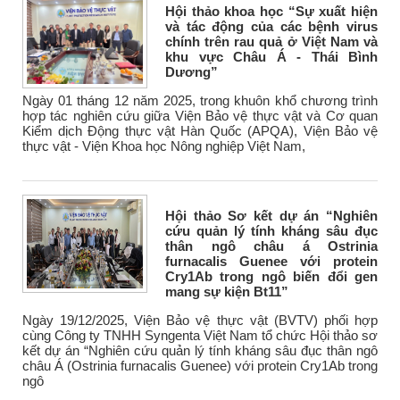
Hội thảo khoa học “Sự xuất hiện
và tác động của các bệnh virus
chính trên rau quả ở Việt Nam và
khu vực Châu Á - Thái Bình
Dương”
Ngày 01 tháng 12 năm 2025, trong khuôn khổ chương trình
hợp tác nghiên cứu giữa Viện Bảo vệ thực vật và Cơ quan
Kiểm dịch Động thực vật Hàn Quốc (APQA), Viện Bảo vệ
thực vật - Viện Khoa học Nông nghiệp Việt Nam,
Hội thảo Sơ kết dự án “Nghiên
cứu quản lý tính kháng sâu đục
thân ngô châu á Ostrinia
furnacalis Guenee với protein
Cry1Ab trong ngô biến đổi gen
mang sự kiện Bt11”
Ngày 19/12/2025, Viện Bảo vệ thực vật (BVTV) phối hợp
cùng Công ty TNHH Syngenta Việt Nam tổ chức Hội thảo sơ
kết dự án “Nghiên cứu quản lý tính kháng sâu đục thân ngô
châu Á (Ostrinia furnacalis Guenee) với protein Cry1Ab trong
ngô