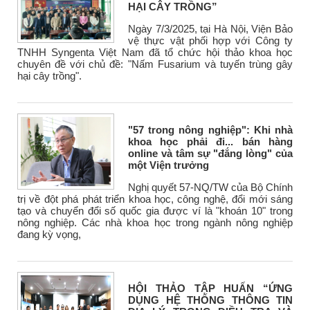
HẠI CÂY TRỒNG”
Ngày 7/3/2025, tại Hà Nội, Viện Bảo
vệ thực vật phối hợp với Công ty
TNHH Syngenta Việt Nam đã tổ chức hội thảo khoa học
chuyên đề với chủ đề: "Nấm Fusarium và tuyến trùng gây
hại cây trồng".
"57 trong nông nghiệp": Khi nhà
khoa học phải đi... bán hàng
online và tâm sự "đắng lòng" của
một Viện trưởng
Nghị quyết 57-NQ/TW của Bộ Chính
trị về đột phá phát triển khoa học, công nghệ, đổi mới sáng
tạo và chuyển đổi số quốc gia được ví là "khoán 10" trong
nông nghiệp. Các nhà khoa học trong ngành nông nghiệp
đang kỳ vọng,
HỘI THẢO TẬP HUẤN “ỨNG
DỤNG HỆ THỐNG THÔNG TIN