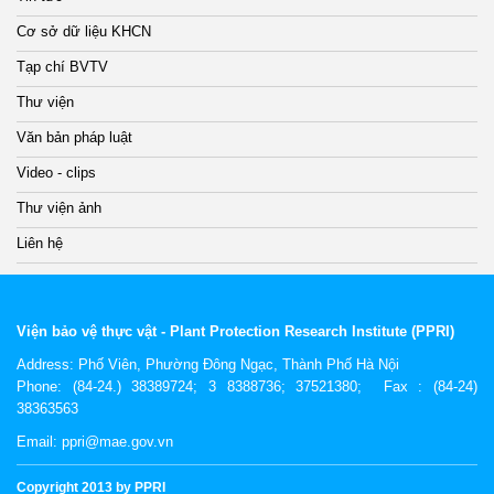
Cơ sở dữ liệu KHCN
Tạp chí BVTV
Thư viện
Văn bản pháp luật
Video - clips
Thư viện ảnh
Liên hệ
Viện bảo vệ thực vật - Plant Protection Research Institute (PPRI)
Address:
Phố Viên, Phường Đông Ngạc, Thành Phố Hà Nội
Phone: (84-24.) 38389724; 3 8388736; 37521380; Fax : (84-24)
38363563
Email: ppri@mae.gov.vn
Copyright 2013 by PPRI