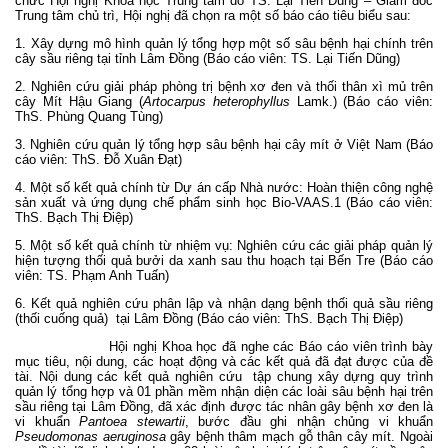
chức Hội nghị Khoa học Trung tâm do TS. Lại Tiến Dũng – Giám đốc
Trung tâm chủ trì, Hội nghị đã chọn ra một số báo cáo tiêu biểu sau:
1. Xây dựng mô hình quản lý tổng hợp một số sâu bệnh hại chính trên
cây sầu riêng tại tỉnh Lâm Đồng (Báo cáo viên: TS. Lại Tiến Dũng)
2. Nghiên cứu giải pháp phòng trị bệnh xơ đen và thối thân xì mủ trên
cây Mít Hậu Giang (
Artocarpus heterophyllus
Lamk.) (Báo cáo viên:
ThS. Phùng Quang Tùng)
3. Nghiên cứu quản lý tổng hợp sâu bệnh hại cây mít ở Việt Nam (Báo
cáo viên: ThS. Đỗ Xuân Đạt)
4. Một số kết quả chính từ Dự án cấp Nhà nước: Hoàn thiện công nghệ
sản xuất và ứng dụng chế phẩm sinh học Bio-VAAS.1 (Báo cáo viên:
ThS. Bạch Thị Điệp)
5. Một số kết quả chính từ nhiệm vụ: Nghiên cứu các giải pháp quản lý
hiện tượng thối quả bưởi da xanh sau thu hoạch tại Bến Tre (Báo cáo
viên: TS. Phạm Anh Tuấn)
6. Kết quả nghiên cứu phân lập và nhận dạng bệnh thối quả sầu riêng
(thối cuống quả) tại Lâm Đồng (Báo cáo viên: ThS. Bạch Thị Điệp)
Hội nghị Khoa học đã nghe các Báo cáo viên trình bày
mục tiêu, nội dung, các hoạt động và các kết quả đã đạt được của đề
tài. Nội dung các kết quả nghiên cứu tập chung xây dựng quy trình
quản lý tổng hợp và 01 phần mềm nhận diện các loài sâu bệnh hại trên
sầu riêng tại Lâm Đồng, đã xác định được tác nhân gây bệnh xơ đen là
vi khuẩn
Pantoea stewartii
, bước đầu ghi nhận chủng vi khuẩn
Pseudomonas aeruginosa
gây bệnh thâm mạch gỗ thân cây mít. Ngoài