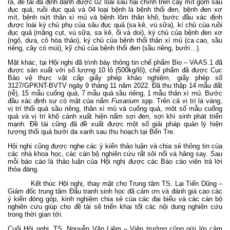
ra, đề tài đã định danh được 02 loài sâu hại chính trên cây mít gồm sâu
đục quả, ruồi đục quả và 04 loại bệnh là bệnh thối đen, bệnh đen xơ
mít, bệnh nứt thân xì mủ và bệnh lõm thân khô, bước đầu xác định
được loài ký chủ phụ của sâu đục quả (sa kê, vú sữa), kí chủ của ruồi
đục quả (măng cụt, vú sữa, sa kê, ổi và doi), ký chủ của bệnh đen xơ
(ngô, dưa, cỏ hòa thảo), ký chủ của bệnh thối thân xì mủ (ca cao, sầu
riêng, cây có múi), kỹ chủ của bệnh thối đen (sầu riêng, bưởi…).
Mặt khác, tại Hội nghị đã trình bày thông tin chế phẩm Bio – VAAS.1 đã
được sản xuất với số lượng 10 lô (500kg/lô), chế phẩm đã được Cục
Bảo vệ thực vật cấp giấy phép khảo nghiệm, giấy phép số
3127/GPKNT-BVTV ngày 9 tháng 11 năm 2022. Đã thu thập 14 mẫu đất
(rễ), 15 mẫu cuống quả, 7 mẫu quả sầu riêng, 1 mẫu thân xì mủ. Bước
đầu xác định sự có mặt của nấm
Fusarium
spp. Trên cả vị trí lá vàng,
vị trí thối quả sầu riêng, thân xì mủ và cuống quả, môt số mẫu cuống
quả và vị trí khô cành xuất hiện nấm sợi đen, sợi khí sinh phát triển
mạnh. Đề tài cũng đã đề xuất được một số giải pháp quản lý hiện
tượng thối quả bưởi da xanh sau thu hoạch tại Bến Tre.
Hội nghị cũng được nghe các ý kiến thảo luận và chia sẻ thông tin của
các nhà khoa học, các cán bộ nghiên cứu rất sôi nổi và hăng say. Sau
mỗi báo cáo là thảo luận của Hội nghị được các Báo cáo viên trả lời
thỏa đáng.
Kết thúc Hội nghị, thay mặt cho Trung tâm TS. Lại Tiến Dũng –
Giám đốc trung tâm Đấu tranh sinh học đã cảm ơn và đánh giá cao các
ý kiến đóng góp, kinh nghiệm chia sẻ của các đại biểu và các cán bộ
nghiên cứu giúp cho đề tài sẽ triển khai tốt các nội dung nghiên cứu
trong thời gian tới.
Cuối Hội nghị, TS. Nguyễn Văn Liêm – Viện trưởng cũng gửi lời cảm