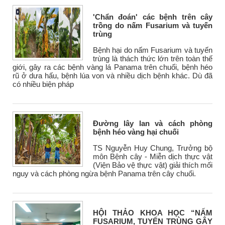
'Chẩn đoán' các bệnh trên cây
trồng do nấm Fusarium và tuyến
trùng
Bệnh hại do nấm Fusarium và tuyến
trùng là thách thức lớn trên toàn thế
giới, gây ra các bệnh vàng lá Panama trên chuối, bệnh héo
rũ ở dưa hấu, bệnh lúa von và nhiều dịch bệnh khác. Dù đã
có nhiều biện pháp
Đường lây lan và cách phòng
bệnh héo vàng hại chuối
TS Nguyễn Huy Chung, Trưởng bộ
môn Bệnh cây - Miễn dịch thực vật
(Viện Bảo vệ thực vật) giải thích mối
nguy và cách phòng ngừa bệnh Panama trên cây chuối.
HỘI THẢO KHOA HỌC “NẤM
FUSARIUM, TUYẾN TRÙNG GÂY