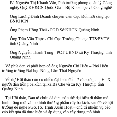
Bà Nguyễn Thị Khánh Vân, Phó trưởng phòng quản lý Công
nghệ, Quỹ KH&CN Quốc Gia – Bộ Khoa học và Công nghệ
Ông Lương Đình Doanh chuyên viên Cục Đổi mới sáng tạo,
Bộ KHCN
Ông Phạm Hồng Thái - PGĐ Sở KHCN Quảng Ninh
Ông Trần Văn Thực - Chi Cục Trưởng Chi cục TT&BVTV
tỉnh Quảng Ninh
Ông Nguyễn Thanh Tùng - PCT UBND xã Kỳ Thượng, tỉnh
Quảng Ninh
Về phía đơn vị phối hợp có ông Nguyễn Chí Hiểu – Phó Hiệu
trưởng trường Đại học Nông Lâm Thái Nguyên
Về dự Hội thảo còn có nhiều đại biểu đến từ các cơ quan, HTX,
người dân trồng ba kích tại xã Ba Chẽ và xã Kỳ Thượng, tỉnh
Quảng Ninh.
Tại Hội thảo, Ban tổ chức đã đưa toàn thể đại biểu đi thăm mô
hình trồng mới và mô hình thương phẩm cây ba kích, sau đó về hội
trường để nghe PGS.TS. Trịnh Xuân Hoạt – chủ trì nhiệm vụ báo
cáo kết qủa đã thực hiện và áp dụng vào xây dựng mô hình.