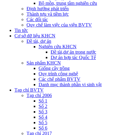
Bộ môn, trung tâm nghiên cứu
Định hướng phát triển
Thành tựu và tiềm lực
Các đối tác
Quy chế làm việc của viện BVTV
Tin tức
Cơ sở dữ liệu KHCN
Đề tài, dự án
Nghiên cứu KHCN
Đề tài,dự án trong nước
Dự án hợp tác Quốc Tế
Sản phẩm KHCN
Giống cây trồng
Quy trình công nghệ
Các chế phẩm BVTV
Danh mục thành phần vi sinh vật
Tạp chí BVTV
Tạp chí 2006
Số 1
Số 2
Số 3
Số 4
Số 5
Số 6
Tạp chí 2017