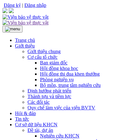
Đăng ký
|
Đăng nhập
Trang chủ
Giới thiệu
Giới thiệu chung
Cơ cấu tổ chức
Ban giám đốc
Hội đồng khoa học
Hội đồng thi đua khen thưởng
Phòng nghiệp vụ
Bộ môn, trung tâm nghiên cứu
Định hướng phát triển
Thành tựu và tiềm lực
Các đối tác
Quy chế làm việc của viện BVTV
Hỏi & đáp
Tin tức
Cơ sở dữ liệu KHCN
Đề tài, dự án
Nghiên cứu KHCN