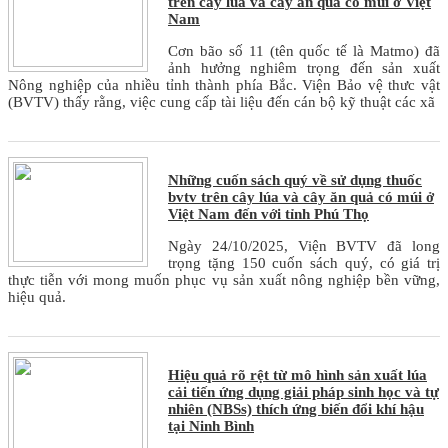
trên cây lúa và cây ăn quả có múi ở Việt
Nam
Cơn bão số 11 (tên quốc tế là Matmo) đã
ảnh hưởng nghiêm trọng đến sản xuất
Nông nghiệp của nhiều tỉnh thành phía Bắc. Viện Bảo vệ thưc vật
(BVTV) thấy rằng, việc cung cấp tài liệu đến cán bộ kỹ thuật các xã
Những cuốn sách quý về sử dụng thuốc
bvtv trên cây lúa và cây ăn quả có múi ở
Việt Nam đến với tỉnh Phú Thọ
Ngày 24/10/2025, Viện BVTV đã long
trọng tặng 150 cuốn sách quý, có giá trị
thực tiễn với mong muốn phục vụ sản xuất nông nghiệp bền vững,
hiệu quả.
Hiệu quả rõ rệt từ mô hình sản xuất lúa
cải tiến ứng dụng giải pháp sinh học và tự
nhiên (NBSs) thích ứng biến đổi khí hậu
tại Ninh Bình