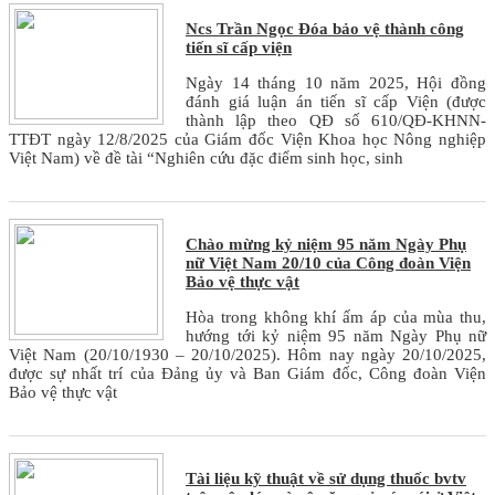
Ncs Trần Ngọc Đóa bảo vệ thành công
tiến sĩ cấp viện
Ngày 14 tháng 10 năm 2025, Hội đồng
đánh giá luận án tiến sĩ cấp Viện (được
thành lập theo QĐ số 610/QĐ-KHNN-
TTĐT ngày 12/8/2025 của Giám đốc Viện Khoa học Nông nghiệp
Việt Nam) về đề tài “Nghiên cứu đặc điểm sinh học, sinh
Chào mừng kỷ niệm 95 năm Ngày Phụ
nữ Việt Nam 20/10 của Công đoàn Viện
Bảo vệ thực vật
Hòa trong không khí ấm áp của mùa thu,
hướng tới kỷ niệm 95 năm Ngày Phụ nữ
Việt Nam (20/10/1930 – 20/10/2025). Hôm nay ngày 20/10/2025,
được sự nhất trí của Đảng ủy và Ban Giám đốc, Công đoàn Viện
Bảo vệ thực vật
Tài liệu kỹ thuật về sử dụng thuốc bvtv