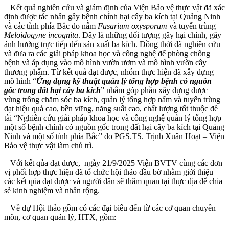
Kết quả nghiên cứu và giám định của Viện Bảo vệ thực vật đã xác
định được tác nhân gây bệnh chính hại cây ba kích tại Quảng Ninh
và các tỉnh phía Bắc do nấm
Fusarium oxysporum
và tuyến trùng
Meloidogyne incognita
. Đây là những đối tượng gây hại chính, gây
ảnh hưởng trực tiếp đến sản xuất ba kích. Đồng thời đã nghiên cứu
và đưa ra các giải pháp khoa học và công nghệ để phòng chống
bệnh và áp dụng vào mô hình vườn ươm và mô hình vườn cây
thương phẩm. Từ kết quả đạt được, nhóm thực hiện đã xây dựng
mô hình “
Ứng dụng kỹ thuật
quản lý tổng hợp bệnh có nguồn
gốc trong đất hại cây ba kích
” nhằm góp phần xây dựng được
vùng trồng chăm sóc ba kích, quản lý tổng hợp nấm và tuyến trùng
đạt hiệu quả cao, bền vững, năng suất cao, chất lượng tốt thuộc đề
tài “Nghiên cứu giải pháp khoa học và công nghệ quản lý tổng hợp
một số bệnh chính có nguồn gốc trong đất hại cây ba kích tại Quảng
Ninh và một số tỉnh phía Bắc” do PGS.TS. Trịnh Xuân Hoạt – Viện
Bảo vệ thực vật làm chủ trì.
Với kết qủa đạt được, ngày 21/9/2025 Viện BVTV cùng các đơn
vị phối hợp thực hiện đã tổ chức hội thảo đầu bờ nhằm giới thiệu
các kết qủa đạt được và người dân sẽ thăm quan tại thực địa để chia
sẻ kinh nghiệm và nhân rộng.
Về dự Hội thảo gồm có các đại biểu đến từ các cơ quan chuyên
môn, cơ quan quản lý, HTX, gồm: