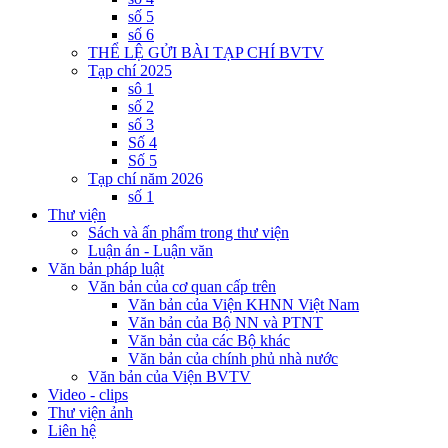
số 5
số 6
THỂ LỆ GỬI BÀI TẠP CHÍ BVTV
Tạp chí 2025
sô 1
số 2
số 3
Số 4
Số 5
Tạp chí năm 2026
số 1
Thư viện
Sách và ấn phẩm trong thư viện
Luận án - Luận văn
Văn bản pháp luật
Văn bản của cơ quan cấp trên
Văn bản của Viện KHNN Việt Nam
Văn bản của Bộ NN và PTNT
Văn bản của các Bộ khác
Văn bản của chính phủ nhà nước
Văn bản của Viện BVTV
Video - clips
Thư viện ảnh
Liên hệ