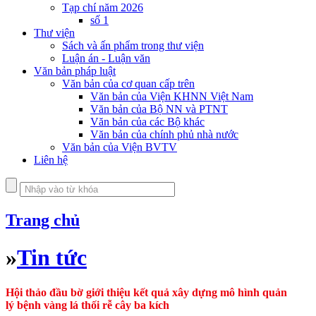
Tạp chí năm 2026
số 1
Thư viện
Sách và ấn phẩm trong thư viện
Luận án - Luận văn
Văn bản pháp luật
Văn bản của cơ quan cấp trên
Văn bản của Viện KHNN Việt Nam
Văn bản của Bộ NN và PTNT
Văn bản của các Bộ khác
Văn bản của chính phủ nhà nước
Văn bản của Viện BVTV
Liên hệ
Trang chủ
»
Tin tức
Hội thảo đầu bờ giới thiệu kết quả xây dựng mô hình quản
lý bệnh vàng lá thối rễ cây ba kích