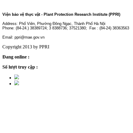
Viện bảo vệ thực vật - Plant Protection Research Institute (PPRI)
Address:
Phố Viên, Phường Đông Ngạc, Thành Phố Hà Nội
Phone: (84-24.) 38389724; 3 8388736; 37521380; Fax : (84-24) 38363563
Email: ppri@mae.gov.vn
Copyright 2013 by PPRI
Đang online :
6
Số lượt truy cập :
2,244,046