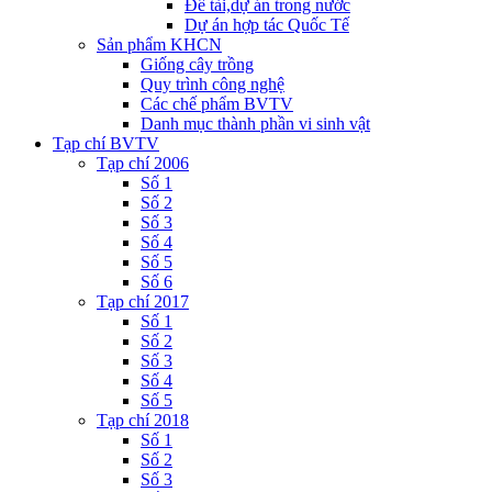
Đề tài,dự án trong nước
Dự án hợp tác Quốc Tế
Sản phẩm KHCN
Giống cây trồng
Quy trình công nghệ
Các chế phẩm BVTV
Danh mục thành phần vi sinh vật
Tạp chí BVTV
Tạp chí 2006
Số 1
Số 2
Số 3
Số 4
Số 5
Số 6
Tạp chí 2017
Số 1
Số 2
Số 3
Số 4
Số 5
Tạp chí 2018
Số 1
Số 2
Số 3