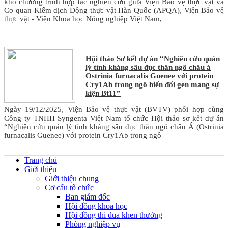
khổ chương trình hợp tác nghiên cứu giữa Viện Bảo vệ thực vật và
Cơ quan Kiểm dịch Động thực vật Hàn Quốc (APQA), Viện Bảo vệ
thực vật - Viện Khoa học Nông nghiệp Việt Nam,
Hội thảo Sơ kết dự án “Nghiên cứu quản
lý tính kháng sâu đục thân ngô châu á
Ostrinia furnacalis Guenee với protein
Cry1Ab trong ngô biến đổi gen mang sự
kiện Bt11”
Ngày 19/12/2025, Viện Bảo vệ thực vật (BVTV) phối hợp cùng
Công ty TNHH Syngenta Việt Nam tổ chức Hội thảo sơ kết dự án
“Nghiên cứu quản lý tính kháng sâu đục thân ngô châu Á (Ostrinia
furnacalis Guenee) với protein Cry1Ab trong ngô
Trang chủ
Giới thiệu
Giới thiệu chung
Cơ cấu tổ chức
Ban giám đốc
Hội đồng khoa học
Hội đồng thi đua khen thưởng
Phòng nghiệp vụ