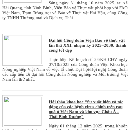
Sáng ngày 31 tháng 10 năm 2025, tại xã
Hải Quang, tỉnh Ninh Bình, Viện Bảo vệ Thực vật phối hợp với FAO
Việt Nam, Trạm Trồng trọt và Bảo vệ Thực vật Hải Hậu, cùng Công
ty TNHH Thương mại và Dịch vụ Thái
Đại hội Công đoàn Viện Bảo vệ thực vật
lần thứ XXI, nhiệm kỳ 2025–2030, thành
công tốt đẹp
Thực hiện Kế hoạch số 24/KH-CĐV ngày
07/10/2025 của Công đoàn Viện Khoa học
Nông nghiệp Việt Nam về việc tổ chức Đại hội/Hội nghị Công đoàn
các cấp tiến tới đại hội Công đoàn Nông nghiệp và Môi trường Việt
Nam lần thứ nhất,
Hội thảo khoa học “Sự xuất hiện và tác
động của các bệnh virus chính trên rau
quả ở Việt Nam và khu vực Châu Á -
Thái Bình Dương”
Ngày 01 tháng 12 năm 2025, trong khuôn