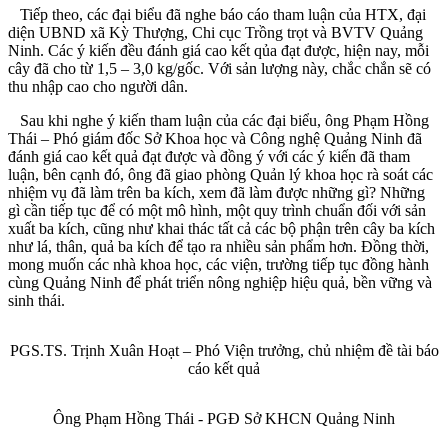
Tiếp theo, các đại biểu đã nghe báo cáo tham luận của HTX, đại
diện UBND xã Kỳ Thượng, Chi cục Trồng trọt và BVTV Quảng
Ninh. Các ý kiến đều đánh giá cao kết qủa đạt được, hiện nay, mỗi
cây đã cho từ 1,5 – 3,0 kg/gốc. Với sản lượng này, chắc chắn sẽ có
thu nhập cao cho người dân.
Sau khi nghe ý kiến tham luận của các đại biểu, ông Phạm Hồng
Thái – Phó giám đốc Sở Khoa học và Công nghệ Quảng Ninh đã
đánh giá cao kết quả đạt được và đồng ý với các ý kiến đã tham
luận, bên cạnh đó, ông đã giao phòng Quản lý khoa học rà soát các
nhiệm vụ đã làm trên ba kích, xem đã làm được những gì? Những
gì cần tiếp tục để có một mô hình, một quy trình chuẩn đối với sản
xuất ba kích, cũng như khai thác tất cả các bộ phận trên cây ba kích
như lá, thân, quả ba kích để tạo ra nhiều sản phẩm hơn. Đồng thời,
mong muốn các nhà khoa học, các viện, trường tiếp tục đồng hành
cùng Quảng Ninh để phát triển nông nghiệp hiệu quả, bền vững và
sinh thái.
PGS.TS. Trịnh Xuân Hoạt – Phó Viện trưởng, chủ nhiệm đề tài báo
cáo kết quả
Ông Phạm Hồng Thái - PGĐ Sở KHCN Quảng Ninh