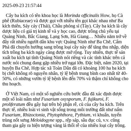
2025-09-23 21:57:44
Cây ba kích có tên khoa học là
Morinda officinalis
How, họ Cà
phê (Rubiaceae) và được gọi với nhiều tên gọi khác nhau như Ba
kích thiên, Sáy cáy (Thái), Chầu phóng sì (Tày). Cây ba kích là cây
dược liệu có giá trị kinh tế và y học cao, được trồng chủ yếu tại
Quảng Ninh, Bắc Giang, Lạng Sơn, Hà Giang… Nhiều năm trở về
đây rất nhiều người dân khu vực Quảng Ninh như Ba Chẽ, Cẩm
Phả đã chuyển hướng sang trồng loại cây này để tăng thu nhập, diện
tích trồng ba kích ngày càng được mở rộng. Tuy nhiên, thực tế sản
xuất ba kích tại tỉnh Quảng Ninh nói riêng và các tỉnh khác trên cả
nước nói chung đang gặp nhiều trở ngại lớn. Đặc biệt, năm 2020, tại
huyện Ba Chẽ, Hợp tác xã Toàn Dân đã có khoảng 100 ha ba kích
bị chết không rõ nguyên nhân, tỷ lệ bệnh trung bình cao nhất từ 40-
50%, có những vườn tỷ lệ bệnh lên đến 70% và thậm chí không cho
thu hoạch.
Ở Việt Nam, có một số nghiên cứu bước đầu đã xác định được
một số loài nấm như
Fusarium oxysporum
,
F. fujikuroi
,
F.
proliferatum
đều gây hại trên bộ phận rễ, củ của cây ba kích. Trên
thực tế, nhiều loài vi sinh vật sống trong môi trường đất như nấm
Fusarium, Rhizoctonia, Phytophthora, Pythium
, vi khuẩn, tuyến
trùng nốt sưng
Meloidogyne
spp., rệp sáp, sâu đục củ, v.v. cũng
tham gia gây ra hiện tượng vàng lá thối rễ của nhiều loại cây trồng.