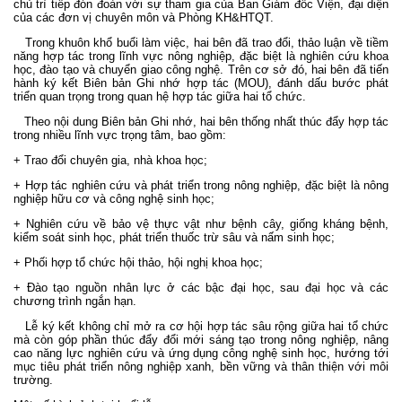
chủ trì tiếp đón đoàn với sự tham gia của Ban Giám đốc Viện, đại diện
của các đơn vị chuyên môn và Phòng KH&HTQT.
Trong khuôn khổ buổi làm việc, hai bên đã trao đổi, thảo luận về tiềm
năng hợp tác trong lĩnh vực nông nghiệp, đặc biệt là nghiên cứu khoa
học, đào tạo và chuyển giao công nghệ. Trên cơ sở đó, hai bên đã tiến
hành ký kết Biên bản Ghi nhớ hợp tác (MOU), đánh dấu bước phát
triển quan trọng trong quan hệ hợp tác giữa hai tổ chức.
Theo nội dung Biên bản Ghi nhớ, hai bên thống nhất thúc đẩy hợp tác
trong nhiều lĩnh vực trọng tâm, bao gồm:
+ Trao đổi chuyên gia, nhà khoa học;
+ Hợp tác nghiên cứu và phát triển trong nông nghiệp, đặc biệt là nông
nghiệp hữu cơ và công nghệ sinh học;
+ Nghiên cứu về bảo vệ thực vật như bệnh cây, giống kháng bệnh,
kiểm soát sinh học, phát triển thuốc trừ sâu và nấm sinh học;
+ Phối hợp tổ chức hội thảo, hội nghị khoa học;
+ Đào tạo nguồn nhân lực ở các bậc đại học, sau đại học và các
chương trình ngắn hạn.
Lễ ký kết không chỉ mở ra cơ hội hợp tác sâu rộng giữa hai tổ chức
mà còn góp phần thúc đẩy đổi mới sáng tạo trong nông nghiệp, nâng
cao năng lực nghiên cứu và ứng dụng công nghệ sinh học, hướng tới
mục tiêu phát triển nông nghiệp xanh, bền vững và thân thiện với môi
trường.