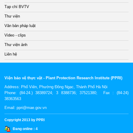
Tạp chí BVTV
Thư viện
Văn bản pháp luật
Video - clips
Thư viện ảnh
Liên hệ
Viện bảo vệ thực vật - Plant Protection Research Institute (PPRI)
Address:
Phố Viên, Phường Đông Ngạc, Thành Phố Hà Nội
Phone: (84-24.) 38389724; 3 8388736; 37521380; Fax : (84-24)
38363563
Email: ppri@mae.gov.vn
Copyright 2013 by PPRI
Đang online :
4