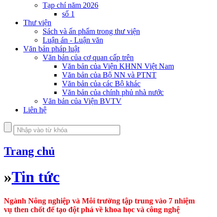
Tạp chí năm 2026
số 1
Thư viện
Sách và ấn phẩm trong thư viện
Luận án - Luận văn
Văn bản pháp luật
Văn bản của cơ quan cấp trên
Văn bản của Viện KHNN Việt Nam
Văn bản của Bộ NN và PTNT
Văn bản của các Bộ khác
Văn bản của chính phủ nhà nước
Văn bản của Viện BVTV
Liên hệ
Trang chủ
»
Tin tức
Ngành Nông nghiệp và Môi trường tập trung vào 7 nhiệm
vụ then chốt để tạo đột phá về khoa học và công nghệ