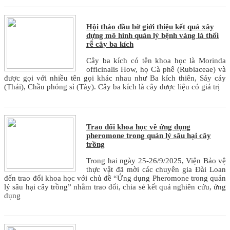
Hội thảo đầu bờ giới thiệu kết quả xây
dựng mô hình quản lý bệnh vàng lá thối
rễ cây ba kích
Cây ba kích có tên khoa học là Morinda
officinalis How, họ Cà phê (Rubiaceae) và
được gọi với nhiều tên gọi khác nhau như Ba kích thiên, Sáy cáy
(Thái), Chầu phóng sì (Tày). Cây ba kích là cây dược liệu có giá trị
Trao đổi khoa học về ứng dụng
pheromone trong quản lý sâu hại cây
trồng
Trong hai ngày 25-26/9/2025, Viện Bảo vệ
thực vật đã mời các chuyên gia Đài Loan
đến trao đổi khoa học với chủ đề “Ứng dụng Pheromone trong quản
lý sâu hại cây trồng” nhằm trao đổi, chia sẻ kết quả nghiên cứu, ứng
dụng