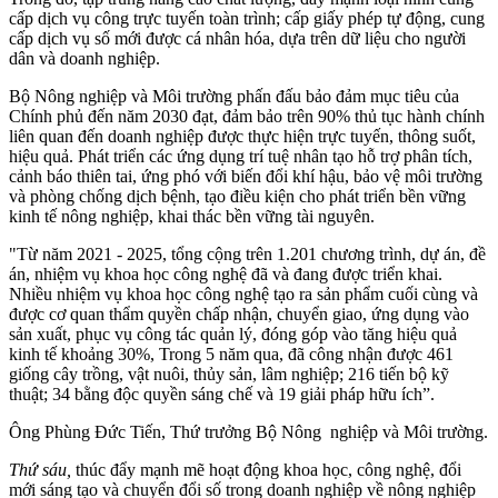
cấp dịch vụ công trực tuyến toàn trình; cấp giấy phép tự động, cung
cấp dịch vụ số mới được cá nhân hóa, dựa trên dữ liệu cho người
dân và doanh nghiệp.
Bộ Nông nghiệp và Môi trường phấn đấu bảo đảm mục tiêu của
Chính phủ đến năm 2030 đạt, đảm bảo trên 90% thủ tục hành chính
liên quan đến doanh nghiệp được thực hiện trực tuyến, thông suốt,
hiệu quả. Phát triển các ứng dụng trí tuệ nhân tạo hỗ trợ phân tích,
cảnh báo thiên tai, ứng phó với biến đổi khí hậu, bảo vệ môi trường
và phòng chống dịch bệnh, tạo điều kiện cho phát triển bền vững
kinh tế nông nghiệp, khai thác bền vững tài nguyên.
"Từ năm 2021 - 2025, tổng cộng trên 1.201 chương trình, dự án, đề
án, nhiệm vụ khoa học công nghệ đã và đang được triển khai.
Nhiều nhiệm vụ khoa học công nghệ tạo ra sản phẩm cuối cùng và
được cơ quan thẩm quyền chấp nhận, chuyển giao, ứng dụng vào
sản xuất, phục vụ công tác quản lý, đóng góp vào tăng hiệu quả
kinh tế khoảng 30%, Trong 5 năm qua, đã công nhận được 461
giống cây trồng, vật nuôi, thủy sản, lâm nghiệp; 216 tiến bộ kỹ
thuật; 34 bằng độc quyền sáng chế và 19 giải pháp hữu ích”.
Ông Phùng Đức Tiến, Thứ trưởng Bộ Nông nghiệp và Môi trường.
Thứ sáu,
thúc đẩy mạnh mẽ hoạt động khoa học, công nghệ, đổi
mới sáng tạo và chuyển đổi số trong doanh nghiệp về nông nghiệp