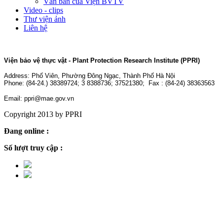
Văn bản của Viện BVTV
Video - clips
Thư viện ảnh
Liên hệ
Viện bảo vệ thực vật - Plant Protection Research Institute (PPRI)
Address:
Phố Viên, Phường Đông Ngạc, Thành Phố Hà Nội
Phone: (84-24.) 38389724; 3 8388736; 37521380; Fax : (84-24) 38363563
Email: ppri@mae.gov.vn
Copyright 2013 by PPRI
Đang online :
8
Số lượt truy cập :
2,244,549