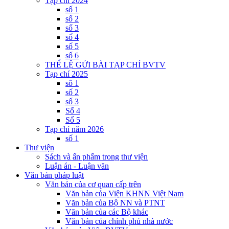
Tạp chí 2024
số 1
số 2
số 3
số 4
số 5
số 6
THỂ LỆ GỬI BÀI TẠP CHÍ BVTV
Tạp chí 2025
sô 1
số 2
số 3
Số 4
Số 5
Tạp chí năm 2026
số 1
Thư viện
Sách và ấn phẩm trong thư viện
Luận án - Luận văn
Văn bản pháp luật
Văn bản của cơ quan cấp trên
Văn bản của Viện KHNN Việt Nam
Văn bản của Bộ NN và PTNT
Văn bản của các Bộ khác
Văn bản của chính phủ nhà nước