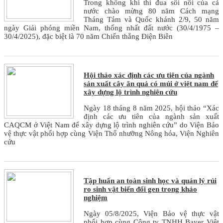
Trong không khí thi đua sôi nổi của cả
nước chào mừng 80 năm Cách mạng
Tháng Tám và Quốc khánh 2/9, 50 năm
ngày Giải phóng miền Nam, thống nhất đất nước (30/4/1975 –
30/4/2025), đặc biệt là 70 năm Chiến thắng Điện Biên
Hội thảo xác định các ưu tiên của ngành
sản xuất cây ăn quả có múi ở việt nam để
xây dựng lộ trình nghiên cứu
Ngày 18 tháng 8 năm 2025, hội thảo “Xác
định các ưu tiên của ngành sản xuất
CAQCM ở Việt Nam để xây dựng lộ trình nghiên cứu” do Viện Bảo
vệ thực vật phối hợp cùng Viện Thổ nhưỡng Nông hóa, Viện Nghiên
cứu
Tập huấn an toàn sinh học và quản lý rủi
ro sinh vật biến đổi gen trong khảo
nghiệm
Ngày 05/8/2025, Viện Bảo vệ thực vật
phối hợp cùng Công ty TNHH Bayer Việt