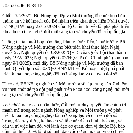
2025-05-06 09:39:16
Chiều 5/5/2025, Bộ Nông nghiệp và Môi trường tổ chức họp báo
thông tin về kế hoạch của Bộ nhằm triển khai thực hiện Nghị quyết
57-NQ/TW ngày 22/12/2024 của Bộ Chính trị về đột phá phát triển
khoa học, công nghệ, đổi mới sáng tạo và chuyển đổi số quốc gia.
Thông tin tại buổi họp báo, ông Phùng Đức Tiến, Thứ trưởng Bộ
Nông nghiệp và Môi trường cho biết triển khai thực hiện Nghị
quyết 57; Nghị quyết số 193/2025/QH15 của Quốc hội (ban hành
ngày 19/2/2025; Nghị quyết số 03/NQ-CP của Chính phủ (ban hành
ngày 9/1/2025), mới đây Bộ Nông nghiệp và Mội trường đã ban
hành Quyết định số 503/QĐ-BNNMT về Kế hoạch đột phá phát
triển khoa học, công nghệ, đổi mới sáng tạo và chuyển đổi số.
Theo đó, Bộ Nông nghiệp và Môi trường sẽ tập trung vào 7 nhiệm
vụ then chốt để tạo đột phá phát triển khoa học, công nghệ, đổi mới
sáng tạo và chuyển đổi số quốc gia.
Thứ nhất,
nâng cao nhận thức, đổi mới tư duy, quyết tâm chính trị
mạnh mẽ trong toàn ngành Nông nghiệp và Môi trường về phát
triển khoa học, công nghệ, đổi mới sáng tạo và chuyển đổi số.
Trong đó, xây dựng kế hoạch và tổ chức điều chỉnh, bổ sung yêu
cầu vị trí việc làm đối với lãnh đạo cơ quan, đơn vị thuộc Bộ, bảo
đảm tối thiểu 25% tổng số lãnh đạo các cơ quan, đơn vị có chuyên