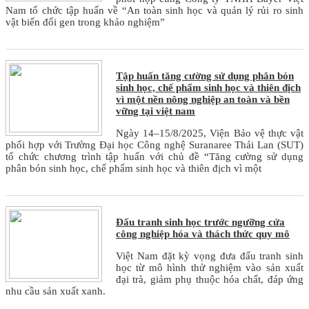
Nam tổ chức tập huấn về “An toàn sinh học và quản lý rủi ro sinh
vật biến đổi gen trong khảo nghiệm”
Tập huấn tăng cường sử dụng phân bón
sinh học, chế phẩm sinh học và thiên địch
vì một nền nông nghiệp an toàn và bền
vững tại việt nam
Ngày 14–15/8/2025, Viện Bảo vệ thực vật
phối hợp với Trường Đại học Công nghệ Suranaree Thái Lan (SUT)
tổ chức chương trình tập huấn với chủ đề “Tăng cường sử dụng
phân bón sinh học, chế phẩm sinh học và thiên địch vì một
Đấu tranh sinh học trước ngưỡng cửa
công nghiệp hóa và thách thức quy mô
Việt Nam đặt kỳ vọng đưa đấu tranh sinh
học từ mô hình thử nghiệm vào sản xuất
đại trà, giảm phụ thuộc hóa chất, đáp ứng
nhu cầu sản xuất xanh.