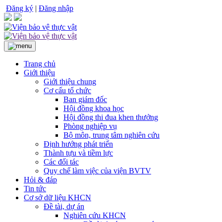
Đăng ký
|
Đăng nhập
Trang chủ
Giới thiệu
Giới thiệu chung
Cơ cấu tổ chức
Ban giám đốc
Hội đồng khoa học
Hội đồng thi đua khen thưởng
Phòng nghiệp vụ
Bộ môn, trung tâm nghiên cứu
Định hướng phát triển
Thành tựu và tiềm lực
Các đối tác
Quy chế làm việc của viện BVTV
Hỏi & đáp
Tin tức
Cơ sở dữ liệu KHCN
Đề tài, dự án
Nghiên cứu KHCN