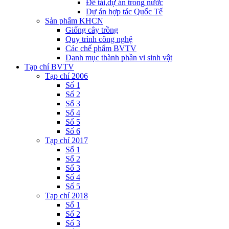
Đề tài,dự án trong nước
Dự án hợp tác Quốc Tế
Sản phẩm KHCN
Giống cây trồng
Quy trình công nghệ
Các chế phẩm BVTV
Danh mục thành phần vi sinh vật
Tạp chí BVTV
Tạp chí 2006
Số 1
Số 2
Số 3
Số 4
Số 5
Số 6
Tạp chí 2017
Số 1
Số 2
Số 3
Số 4
Số 5
Tạp chí 2018
Số 1
Số 2
Số 3