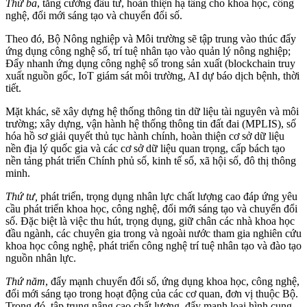
Thứ ba
,
tăng cường đầu tư, hoàn thiện hạ tầng cho khoa học, công
nghệ, đổi mới sáng tạo và chuyển đổi số.
Theo đó, Bộ Nông nghiệp và Môi trường sẽ tập trung vào thúc đẩy
ứng dụng công nghệ số, trí tuệ nhân tạo vào quản lý nông nghiệp;
Đẩy nhanh ứng dụng công nghệ số trong sản xuất (blockchain truy
xuất nguồn gốc, IoT giám sát môi trường, AI dự báo dịch bệnh, thời
tiết.
Mặt khác, sẽ xây dựng hệ thống thông tin dữ liệu tài nguyên và môi
trường; xây dựng, vận hành hệ thống thông tin đất đai (MPLIS), số
hóa hồ sơ giải quyết thủ tục hành chính, hoàn thiện cơ sở dữ liệu
nền địa lý quốc gia và các cơ sở dữ liệu quan trọng, cấp bách tạo
nền tảng phát triển Chính phủ số, kinh tế số, xã hội số, đô thị thông
minh.
Thứ tư,
phát triển, trọng dụng nhân lực chất lượng cao đáp ứng yêu
cầu phát triển khoa học, công nghệ, đổi mới sáng tạo và chuyển đổi
số. Đặc biệt là việc thu hút, trọng dụng, giữ chân các nhà khoa học
đầu ngành, các chuyên gia trong và ngoài nước tham gia nghiên cứu
khoa học công nghệ, phát triển công nghệ trí tuệ nhân tạo và đào tạo
nguồn nhân lực.
Thứ năm
,
đẩy mạnh chuyển đổi số, ứng dụng khoa học, công nghệ,
đổi mới sáng tạo trong hoạt động của các cơ quan, đơn vị thuộc Bộ.
Trong đó, tập trung nâng cao chất lượng, đẩy mạnh loại hình cung