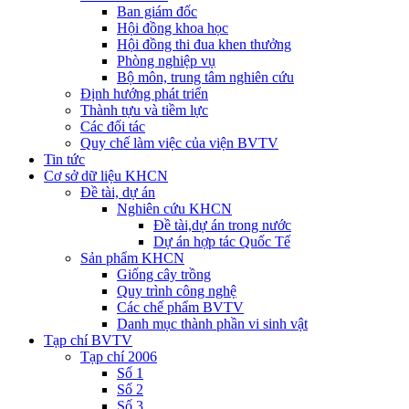
Ban giám đốc
Hội đồng khoa học
Hội đồng thi đua khen thưởng
Phòng nghiệp vụ
Bộ môn, trung tâm nghiên cứu
Định hướng phát triển
Thành tựu và tiềm lực
Các đối tác
Quy chế làm việc của viện BVTV
Tin tức
Cơ sở dữ liệu KHCN
Đề tài, dự án
Nghiên cứu KHCN
Đề tài,dự án trong nước
Dự án hợp tác Quốc Tế
Sản phẩm KHCN
Giống cây trồng
Quy trình công nghệ
Các chế phẩm BVTV
Danh mục thành phần vi sinh vật
Tạp chí BVTV
Tạp chí 2006
Số 1
Số 2
Số 3