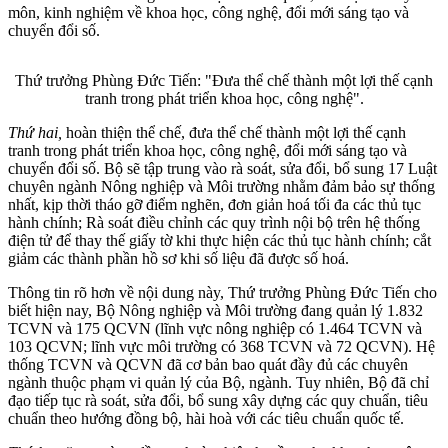
môn, kinh nghiệm về khoa học, công nghệ, đổi mới sáng tạo và
chuyển đổi số.
Thứ trưởng Phùng Đức Tiến: "Đưa thể chế thành một lợi thế cạnh
tranh trong phát triển khoa học, công nghệ".
Thứ hai,
hoàn thiện thể chế, đưa thể chế thành một lợi thế cạnh
tranh trong phát triển khoa học, công nghệ, đổi mới sáng tạo và
chuyển đổi số. Bộ sẽ tập trung vào rà soát, sửa đổi, bổ sung 17 Luật
chuyên ngành Nông nghiệp và Môi trường nhằm đảm bảo sự thống
nhất, kịp thời tháo gỡ điểm nghẽn, đơn giản hoá tối đa các thủ tục
hành chính; Rà soát điều chỉnh các quy trình nội bộ trên hệ thống
điện tử để thay thế giấy tờ khi thực hiện các thủ tục hành chính; cắt
giảm các thành phần hồ sơ khi số liệu đã được số hoá.
Thông tin rõ hơn về nội dung này, Thứ trưởng Phùng Đức Tiến cho
biết hiện nay, Bộ Nông nghiệp và Môi trường đang quản lý 1.832
TCVN và 175 QCVN (lĩnh vực nông nghiệp có 1.464 TCVN và
103 QCVN; lĩnh vực môi trường có 368 TCVN và 72 QCVN). Hệ
thống TCVN và QCVN đã cơ bản bao quát đầy đủ các chuyên
ngành thuộc phạm vi quản lý của Bộ, ngành. Tuy nhiên, Bộ đã chỉ
đạo tiếp tục rà soát, sửa đổi, bổ sung xây dựng các quy chuẩn, tiêu
chuẩn theo hướng đồng bộ, hài hoà với các tiêu chuẩn quốc tế.