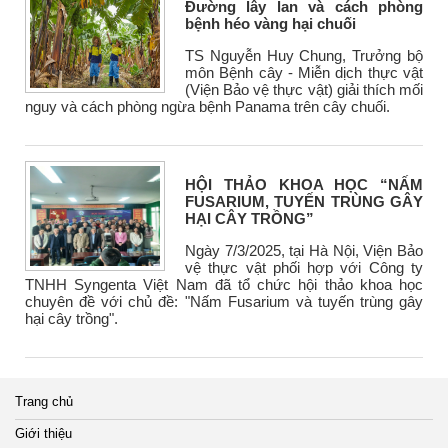
Đường lây lan và cách phòng
bệnh héo vàng hại chuối
TS Nguyễn Huy Chung, Trưởng bộ
môn Bệnh cây - Miễn dịch thực vật
(Viện Bảo vệ thực vật) giải thích mối
nguy và cách phòng ngừa bệnh Panama trên cây chuối.
HỘI THẢO KHOA HỌC “NẤM
FUSARIUM, TUYẾN TRÙNG GÂY
HẠI CÂY TRỒNG”
Ngày 7/3/2025, tại Hà Nội, Viện Bảo
vệ thực vật phối hợp với Công ty
TNHH Syngenta Việt Nam đã tổ chức hội thảo khoa học
chuyên đề với chủ đề: "Nấm Fusarium và tuyến trùng gây
hại cây trồng".
Trang chủ
Giới thiệu