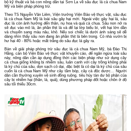
bộ kỹ thuật và bà con nông dân tại Sơn La về sâu đục lá cà chua Nam
Mỹ và biện pháp phòng trừ.
Theo TS Nguyễn Văn Liêm, Viện trưởng Viện Bảo vệ thực vật, sâu đục
lá cà chua Nam Mỹ là loài sâu gây hại mới. Ngoài việc gây hại lá, sâu
đục lá còn ảnh hưởng đến thân, nụ hoa và quả cà chua. Sâu non nở ra
sẽ đục vào mô lá, ăn phần thịt lá và để lại lớp biểu bì, vết hại lớn dần
và chuyển sang màu nâu, khô. Nếu soi chiếc lá dưới ánh sáng sẽ dễ
dàng nhìn thấy sâu non đang ăn phần thịt lá bên trong. Có nhà vườn bị
hư hại 40 - 80% hoặc mất trắng do sâu đục lá gây ra.
Bàn về giải pháp phòng trừ sâu đục lá cà chua Nam Mỹ, bà Đào Thị
Hằng, cán bộ Viện Bảo vệ thực vật khuyến cáo, để ngăn ngừa loài sâu
này, nông dân cần áp dụng đồng thời các biện pháp như sử dụng cây
cà chua giống không bị nhiễm sâu, luân canh với cây trồng không phải
là ký chủ của sâu, dọn sạch cỏ dại, đặc biệt là cỏ dại là ký chủ của sâu
cuốn lá cà chua Nam Mỹ như cây tầm bóp, cây cà độc dược… Người
dân cần thường xuyên vệ sinh đồng ruộng, tiêu hủy tàn dư bộ phận của
cây bị nhiễm hại (thân, lá, quả), dùng phương pháp đốt hoặc chôn ở độ
sâu tối thiểu 30cm.