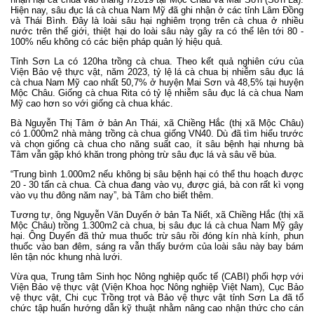
Hiện nay, sâu đục lá cà chua Nam Mỹ đã ghi nhận ở các tỉnh Lâm Đồng
và Thái Bình. Đây là loài sâu hại nghiêm trọng trên cà chua ở nhiều
nước trên thế giới, thiệt hại do loài sâu này gây ra có thể lên tới 80 -
100% nếu không có các biện pháp quản lý hiệu quả.
Tỉnh Sơn La có 120ha trồng cà chua. Theo kết quả nghiên cứu của
Viện Bảo vệ thực vật, năm 2023, tỷ lệ lá cà chua bị nhiễm sâu đục lá
cà chua Nam Mỹ cao nhất 50,7% ở huyện Mai Sơn và 48,5% tại huyện
Mộc Châu. Giống cà chua Rita có tỷ lệ nhiễm sâu đục lá cà chua Nam
Mỹ cao hơn so với giống cà chua khác.
Bà Nguyễn Thị Tâm ở bản An Thái, xã Chiềng Hắc (thị xã Mộc Châu)
có 1.000m2 nhà màng trồng cà chua giống VN40. Dù đã tìm hiểu trước
và chọn giống
cà chua
cho năng suất cao, ít sâu bệnh hại nhưng bà
Tâm vẫn gặp khó khăn trong phòng trừ sâu đục lá và sâu vẽ bùa.
“Trung bình 1.000m2 nếu không bị sâu bệnh hại có thể thu hoạch được
20 - 30 tấn cà chua. Cà chua đang vào vụ, được giá, bà con rất kì vọng
vào vụ thu đông năm nay”, bà Tâm cho biết thêm.
Tương tự, ông Nguyễn Văn Duyến ở bản Ta Niết, xã Chiềng Hắc (thị xã
Mộc Châu) trồng 1.300m2 cà chua, bị sâu đục lá cà chua Nam Mỹ gây
hại. Ông Duyến đã thử mua thuốc trừ sâu rồi đóng kín nhà kính, phun
thuốc vào ban đêm, sáng ra vẫn thấy bướm của loài sâu này bay bám
lên tận nóc khung nhà lưới.
Vừa qua, Trung tâm Sinh học Nông nghiệp quốc tế (CABI) phối hợp với
Viện Bảo vệ thực vật (Viện Khoa học Nông nghiệp Việt Nam), Cục Bảo
vệ thực vật, Chi cục Trồng trọt và Bảo vệ thực vật tỉnh Sơn La đã tổ
chức tập huấn hướng dẫn kỹ thuật nhằm nâng cao nhận thức cho cán