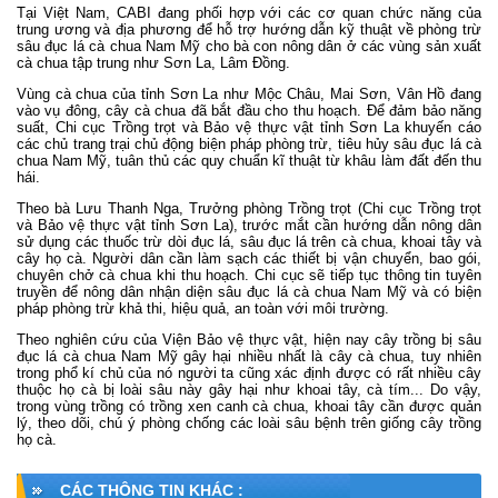
Tại Việt Nam, CABI đang phối hợp với các cơ quan chức năng của
trung ương và địa phương để hỗ trợ hướng dẫn kỹ thuật về phòng trừ
sâu đục lá cà chua Nam Mỹ cho bà con nông dân ở các vùng sản xuất
cà chua tập trung như Sơn La, Lâm Đồng.
Vùng cà chua của tỉnh Sơn La như Mộc Châu, Mai Sơn, Vân Hồ đang
vào vụ đông, cây cà chua đã bắt đầu cho thu hoạch. Để đảm bảo năng
suất, Chi cục Trồng trọt và Bảo vệ thực vật tỉnh Sơn La khuyến cáo
các chủ trang trại chủ động biện pháp phòng trừ, tiêu hủy sâu đục lá cà
chua Nam Mỹ, tuân thủ các quy chuẩn kĩ thuật từ khâu làm đất đến thu
hái.
Theo bà Lưu Thanh Nga, Trưởng phòng Trồng trọt (Chi cục Trồng trọt
và Bảo vệ thực vật tỉnh Sơn La), trước mắt cần hướng dẫn nông dân
sử dụng các thuốc trừ dòi đục lá, sâu đục lá trên cà chua, khoai tây và
cây họ cà. Người dân cần làm sạch các thiết bị vận chuyển, bao gói,
chuyên chở cà chua khi thu hoạch. Chi cục sẽ tiếp tục thông tin tuyên
truyền để nông dân nhận diện sâu đục lá cà chua Nam Mỹ và có biện
pháp phòng trừ khả thi, hiệu quả, an toàn với môi trường.
Theo nghiên cứu của Viện Bảo vệ thực vật, hiện nay cây trồng bị sâu
đục lá cà chua Nam Mỹ gây hại nhiều nhất là cây cà chua, tuy nhiên
trong phổ kí chủ của nó người ta cũng xác định được có rất nhiều cây
thuộc họ cà bị loài sâu này gây hại như khoai tây, cà tím... Do vậy,
trong vùng trồng có trồng xen canh cà chua, khoai tây cần được quản
lý, theo dõi, chú ý phòng chống các loài sâu bệnh trên giống cây trồng
họ cà.
CÁC THÔNG TIN KHÁC :