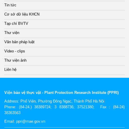
Tin tức
Cơ sở dữ liệu KHCN
Tạp chí BVTV
Thư viện
Văn bản pháp luật
Video - clips
Thư viện ảnh
Liên hệ
Viện bảo vệ thực vật - Plant Protection Research Institute (PPRI)
Address:
Phố Viên, Phường Đông Ngạc, Thành Phố Hà Nội
Phone: (84-24.) 38389724; 3 8388736; 37521380; Fax : (84-24)
38363563
Email: ppri@mae.gov.vn