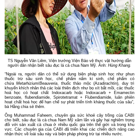
TS Nguyễn Văn Liêm, Viện trưởng Viện Bảo vệ thực vật hướng dẫn
người dân nhận biết sâu đục lá cà chua Nam Mỹ. Ảnh:
Hùng Khang.
“Ngoài ra, người dân có thể sử dụng biện pháp sinh học như phun
thuốc trừ sâu sinh học, chế phẩm nấm kí sinh, chế phẩm có
chứa
Metarhizium
/
Beauveria
, thuốc thảo mộc (Azadirachtin), duy trì
khuyến khích nhân thả các loài thiên địch như bọ xít bắt mồi, các thuốc
hoá học có hoạt chất Indoxacarb hoặc Indoxacarb + Emamectin
benzoate, flubendiamide, Spirotetramat + Flubendiamide, luân phiên
hoạt chất hoá học để hạn chế sự phát triển tính kháng thuốc của sâu”,
bà Hằng chia sẻ thêm.
Ông Muhammad Faheem, chuyên gia sức khoẻ cây trồng của CABI
cho biết, sâu đục lá cà chua Nam Mỹ xâm lấn và gây hại nghiêm trọng
đối với sản xuất cà chua ở nhiều quốc gia trên thế giới và trong khu
vực. Các chuyên gia của CABI đã triển khai các chiến dịch nâng cao
nhận thức về loài sâu này và biện pháp phòng trừ tại nhiều nước.