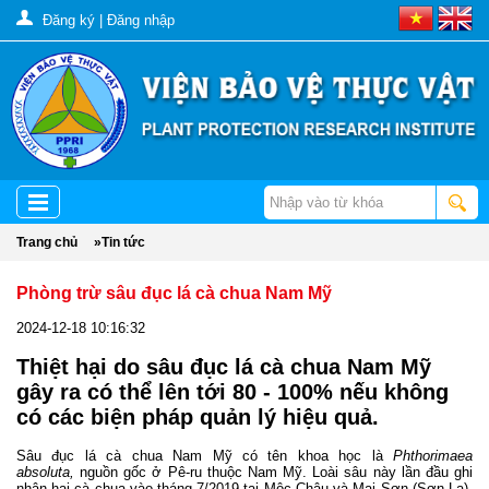
Đăng ký
|
Đăng nhập
Trang chủ
»
Tin tức
Phòng trừ sâu đục lá cà chua Nam Mỹ
2024-12-18 10:16:32
Thiệt hại do sâu đục lá cà chua Nam Mỹ
gây ra có thể lên tới 80 - 100% nếu không
có các biện pháp quản lý hiệu quả.
Sâu đục lá cà chua Nam Mỹ
có tên khoa học là
Phthorimaea
absoluta,
nguồn gốc ở Pê-ru thuộc Nam Mỹ. Loài sâu này lần đầu ghi
nhận hại cà chua vào tháng 7/2019 tại Mộc Châu và Mai Sơn (Sơn La).