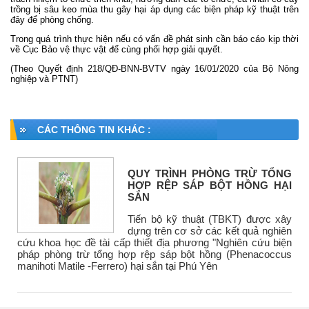
trồng bị sâu keo mùa thu gây hại áp dụng các biện pháp kỹ thuật trên
đây để phòng chống.
Trong quá trình thực hiện nếu có vấn đề phát sinh cần báo cáo kịp thời
về Cục Bảo vệ thực vật để cùng phối hợp giải quyết.
(Theo Quyết định 218/QĐ-BNN-BVTV ngày 16/01/2020 của Bộ Nông
nghiệp và PTNT)
CÁC THÔNG TIN KHÁC :
QUY TRÌNH PHÒNG TRỪ TỔNG
HỢP RỆP SÁP BỘT HỒNG HẠI
SẮN
Tiến bộ kỹ thuật (TBKT) được xây
dựng trên cơ sở các kết quả nghiên
cứu khoa học đề tài cấp thiết địa phương "Nghiên cứu biện
pháp phòng trừ tổng hợp rệp sáp bột hồng (Phenacoccus
manihoti Matile -Ferrero) hại sắn tại Phú Yên