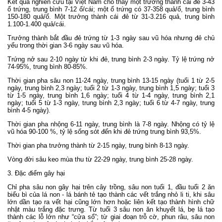
Kết quả nghiên cứu tại Việt Nam cho thấy một trưởng thành cái đẻ 3-43
ổ trứng, trung bình 7-12 ổ/cái; một ổ trứng có 37-358 quả/ổ, trung bình
150-180 quả/ổ. Một trưởng thành cái đẻ từ 31-3.216 quả, trung bình
1.100-1.400 quả/cái.
Trưởng thành bắt đầu đẻ trứng từ 1-3 ngày sau vũ hóa nhưng đẻ chủ
yếu trong thời gian 3-6 ngày sau vũ hóa.
Trứng nở sau 2-10 ngày từ khi đẻ, trung bình 2-3 ngày. Tỷ lệ trứng nở
74-95%, trung bình 80-85%.
Thời gian pha sâu non 11-24 ngày, trung bình 13-15 ngày (tuổi 1 từ 2-5
ngày, trung bình 2,3 ngày; tuổi 2 từ 1-3 ngày, trung bình 1,5 ngày; tuổi 3
từ 1-5 ngày, trung bình 1,6 ngày; tuổi 4 từ 1-4 ngày, trung bình 2,1
ngày; tuổi 5 từ 1-3 ngày, trung bình 2,3 ngày; tuổi 6 từ 4-7 ngày, trung
bình 4-5 ngày).
Thời gian pha nhộng 6-11 ngày, trung bình là 7-8 ngày. Nhộng có tỷ lệ
vũ hóa 90-100 %, tỷ lệ sống sót đến khi đẻ trứng trung bình 93,5%.
Thời gian pha trưởng thành từ 2-15 ngày, trung bình 8-13 ngày.
Vòng đời sâu keo mùa thu từ 22-29 ngày, trung bình 25-28 ngày.
3. Đặc điểm gây hại
Chỉ pha sâu non gây hại trên cây trồng, sâu non tuổi 1, đầu tuổi 2 ăn
biểu bì của lá non - lá bánh tẻ tạo thành các vết trắng nhỏ li ti, khi sâu
lớn dần tạo ra vết hại cũng lớn hơn hoặc liên kết tạo thành hình chữ
nhật màu trắng đặc trưng. Từ tuổi 3 sâu non ăn khuyết lá, bẹ lá tạo
thành các lỗ lớn như “cửa sổ”; từ giai đoạn trỗ cờ, phun râu, sâu non