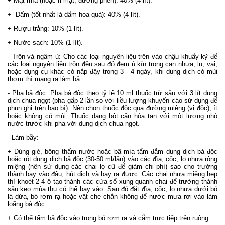
+ Mật mía (hoặc rỉ mật, đường phên): 40% (4 lít).
+ Dấm (tốt nhất là dấm hoa quả): 40% (4 lít).
+ Rượu trắng: 10% (1 lít).
+ Nước sạch: 10% (1 lít).
- Trộn và ngâm ủ: Cho các loại nguyên liệu trên vào chậu khuấy kỹ để
các loại nguyên liệu trộn đều sau đó đem ủ kín trong can nhựa, lu, vại,
hoặc dụng cụ khác có nắp đậy trong 3 - 4 ngày, khi dung dịch có mùi
thơm thì mang ra làm bả.
- Pha bả độc: Pha bả độc theo tỷ lệ 10 ml thuốc trừ sâu với 3 lít dung
dịch chua ngọt (pha gấp 2 lần so với liều lượng khuyến cáo sử dụng để
phun ghi trên bao bì). Nên chọn thuốc độc qua đường miệng (vị độc), ít
hoặc không có mùi. Thuốc dạng bột cần hòa tan với một lượng nhỏ
nước trước khi pha với dung dịch chua ngọt.
- Làm bẫy:
+ Dùng giẻ, bông thấm nước hoặc bã mía tẩm đẫm dung dịch bả độc
hoặc rót dung dịch bả độc (30-50 ml/lần) vào các đĩa, cốc, lọ nhựa rộng
miệng (nên sử dụng các chai lọ cũ để giảm chi phí) sao cho trưởng
thành bay vào đậu, hút dịch và bay ra được. Các chai nhựa miệng hẹp
thì khoét 2-4 ô tạo thành các cửa sổ xung quanh chai để trưởng thành
sâu keo mùa thu có thể bay vào. Sau đó đặt đĩa, cốc, lọ nhựa dưới bó
lá dừa, bó rơm rạ hoặc vật che chắn không để nước mưa rơi vào làm
loãng bả độc.
+ Có thể tẩm bả độc vào trong bó rơm rạ và cắm trực tiếp trên ruộng.