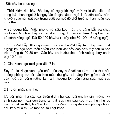
- Đặt bẫy bả chua ngọt:
+ Thời điểm đặt bẫy: Đặt bẫy bả ngay khi ngô mới ra lá đầu tiên, bổ
sung bả chua ngọt 3-5 ngày/lần ở giai đoạn ngô 1 lá đến xoáy nõn,
khuyến cáo nên đặt bẫy trong suốt vụ ngô để diệt trưởng thành sâu keo
mùa thu.
+ Số lượng bẫy: Việc phòng trừ sâu keo mùa thu bằng bẫy bả chua
ngọt cần đặt nhiều bẫy và trên diện rộng, do vậy cần làm đồng loạt trên
2
cả cánh đồng ngô. Đặt 50-100 bẫy/ha (1 bẫy cho 50-100 m
ruộng ngô).
+ Vị trí đặt bẫy: Khi ngô mới trồng có thể đặt bẫy trực tiếp trên mặt
ruộng; khi ngô phát triển chiều cao nên đặt bẫy cao hơn mặt tán lá ngô
trên ruộng từ 20-30 cm. Các bẫy cách đều theo hình vuông, bẫy cách
bẫy 10-15 m.
2. Giai đoạn ngô mới gieo đến 7 lá
Đây là giai đoạn sung yếu nhất của cây ngô với sâu keo mùa thu, nếu
không phòng trừ tốt sâu keo mùa thu gây hại nặng làm giảm mật độ
cây ngô trên đồng ruộng làm ảnh hưởng lớn đến năng suất ngô sau
này.
2.1. Biện pháp sinh học
Ưu tiên nhân thả các loài thiên địch như các loài ong ký sinh trứng, ký
sinh sâu non; loài côn trùng ăn thịt sâu non sâu keo mùa thu như bọ
rùa, bọ xít ăn thịt, bọ đuôi kìm, … ra đồng ruộng để kiểm phòng chống
sâu keo mùa thu và một số sâu hại khác.