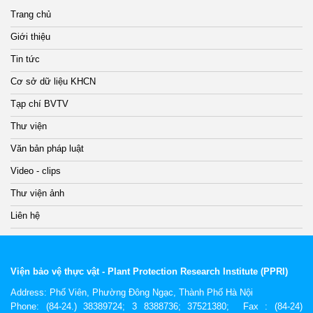
Trang chủ
Giới thiệu
Tin tức
Cơ sở dữ liệu KHCN
Tạp chí BVTV
Thư viện
Văn bản pháp luật
Video - clips
Thư viện ảnh
Liên hệ
Viện bảo vệ thực vật - Plant Protection Research Institute (PPRI)
Address:
Phố Viên, Phường Đông Ngạc, Thành Phố Hà Nội
Phone: (84-24.) 38389724; 3 8388736; 37521380; Fax : (84-24)