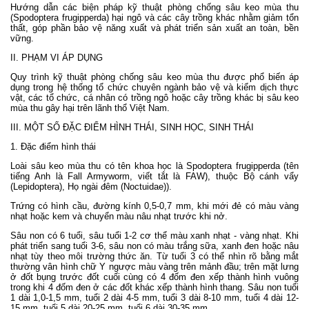
Hướng dẫn các biện pháp kỹ thuật phòng chống sâu keo mùa thu
(Spodoptera frugipperda) hại ngô và các cây trồng khác nhằm giảm tổn
thất, góp phần bảo vệ năng xuất và phát triển sản xuất an toàn, bền
vững.
II. PHẠM VI ÁP DỤNG
Quy trình kỹ thuật phòng chống sâu keo mùa thu được phổ biến áp
dụng trong hệ thống tổ chức chuyên ngành bảo vệ và kiểm dịch thực
vật, các tổ chức, cá nhân có trồng ngô hoặc cây trồng khác bị sâu keo
mùa thu gây hại trên lãnh thổ Việt Nam.
III. MỘT SỐ ĐẶC ĐIỂM HÌNH THÁI, SINH HỌC, SINH THÁI
1. Đặc điểm hình thái
Loài sâu keo mùa thu có tên khoa học là Spodoptera frugipperda (tên
tiếng Anh là Fall Armyworm, viết tắt là FAW), thuộc Bộ cánh vẩy
(Lepidoptera), Họ ngài đêm (Noctuidae)).
Trứng có hình cầu, đường kính 0,5-0,7 mm, khi mới đẻ có màu vàng
nhạt hoặc kem và chuyển màu nâu nhạt trước khi nở.
Sâu non có 6 tuổi, sâu tuổi 1-2 cơ thể màu xanh nhạt - vàng nhạt. Khi
phát triển sang tuổi 3-6, sâu non có màu trắng sữa, xanh đen hoặc nâu
nhạt tùy theo môi trường thức ăn. Từ tuổi 3 có thể nhìn rõ bằng mắt
thường vân hình chữ Y ngược màu vàng trên mảnh đầu; trên mặt lưng
ở đốt bụng trước đốt cuối cùng có 4 đốm đen xếp thành hình vuông
trong khi 4 đốm đen ở các đốt khác xếp thành hình thang. Sâu non tuổi
1 dài 1,0-1,5 mm, tuổi 2 dài 4-5 mm, tuổi 3 dài 8-10 mm, tuổi 4 dài 12-
15 mm, tuổi 5 dài 20-25 mm, tuổi 6 dài 30-35 mm.