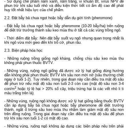
- Sử dụng chế phẩm nấm xanh, nấm trắng, vi khuẩn Bt, virus NPV để
phun trừ khi sâu tuổi nhỏ và điều kiện thời tiết có ẩm độ cao để phát
huy tốt nhất hiệu lực của chế phẩm.
2.2. Đặt bẫy bả chua ngọt hoặc bẫy dẫn dụ giới tính (pheromone)
- Đặt bẫy bả chua ngọt hoặc bẫy pheromone (10-20 bẫy/ha) trên ruộng
để diệt trừ trưởng thành sâu keo mùa thu ở tất cả các vùng trồng ngô.
- Thời điểm đặt bẫy: Nên đặt bẫy suốt vụ ngô nhưng quan trọng nhất là
khi ngô vừa mới gieo đến khi trỗ cờ, phun râu.
2.3. Biện pháp hóa học
- Những ruộng trồng giống ngô kháng, chống chịu sâu keo mùa thu
không phải phun thuốc BVTV.
- Những vùng, ruộng ngô giống đã được xử lý hạt giống đúng hướng
dẫn không phải phun thuốc BVTV khi sâu non mới nở (sâu thường chết
ngay ở tuổi 1-2). Tuy nhiên, trong giai đoạn này cần điều tra mật độ sâu
để phun trừ nếu mật độ sâu non tuổi 2-3 còn cao (mật độ sâu non 3-4
2
con/m
hoặc tỷ lệ hại > 20% số cây, triệu trứng hại là các vết nhỏ li ti
màu trắng trên lá).
- Những vùng, ruộng ngô không được xử lý hạt giống bằng thuốc BVTV
cần áp dụng bẫy bả chua ngọt hoặc bẫy pheromone để diệt trưởng
thành, ngắt ổ trứng sâu keo mùa thu nhằm làm giảm mật độ sâu non
trên đồng ruộng. Trong giai đoạn này cần điều tra mật độ sâu để phun
trừ khi sâu non tuổi 1-2 có mật độ cao.
- Những vùng, ruộng ngô không áp dụng các biện pháp nêu trên phải