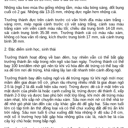
Nhộng sâu keo mùa thu giống nhộng tằm, màu nâu bóng sáng, đốt bụng
cuối có 2 gai. Nhộng dài 13-15 mm, nhộng đực ngắn hơn nhộng cái.
Trưởng thành đực trên cánh trước có vân hình đĩa màu xám trắng -
vàng rơm, mép ngoài cánh trước có vệt sáng trắng, cánh sau màu
trắng xám với viền cánh màu nâu tối; chiều dài trung bình 14-18 mm,
sải cánh trung bình 35-38 mm. Trưởng thành cái có màu nâu xám,
không có hoa văn rõ ràng, kích thước trung bình 17 mm, sải cánh trung
bình 38 mm.
2. Đặc điểm sinh học, sinh thái
Trưởng thành hoạt động về ban đêm, tuy nhiên vẫn có thể bắt gặp
trưởng thành ẩn nấp trong nõn ngô vào ban ngày. Trưởng thành có thể
bay 100 km/đêm nhờ gió nên từ khi vũ hóa đến đẻ trứng có thể bay rất
xa để tìm nơi đẻ trứng, khả năng lây lan rất nhanh trên cánh đồng ngô.
Trưởng thành bay đến ruộng ngô và đẻ trứng ngay từ khi ngô mới mọc
mầm đến giai đoạn trỗ cờ, phun râu nhưng nhiều nhất là giai đoạn ngô
2-5 lá (ngô 2 lá đã xuất hiện sâu non). Trứng được đẻ cả ở mặt trên và
mặt dưới của phiến lá hoặc cạnh cuống lá; trứng được đẻ thành ổ, xếp
thành 2-3 lớp và được bao phủ bởi một lớp lông, khi mới đẻ trứng màu
xám nhạt, khi sắp nở chuyển màu xám. Sâu non mới nở có thể nhả tơ
để nhờ gió phát tán đến các cây khác gần đó để gây hại. Sâu non tuổi
lớn có tập tính ăn thịt đồng loại và có thể chui xuống đất để trú ẩn khi
trời nắng. Sâu non tuổi 6 chui xuống đất hóa nhộng ở độ sâu 2-8 cm,
một số ít trường hợp bắt gặp hóa nhộng giữa các lá, nách bẹ lá của
cây ký chủ hoặc trong bắp ngô.