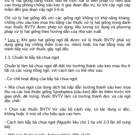
Xử lý hạt giống bằng thuốc bảo vệ thực vật là biện pháp có hiệu quả
cao trong phòng chống sâu keo ở giai đoạn đầu vụ, từ khi cây ngô nảy
mầm đến giai đoạn cây ngô 5-6 lá.
Chỉ xử lý hạt giống đối với các giống ngô không có khả năng kháng,
chống chịu sâu keo mùa thu bằng các thuốc xử lý hạt giống trong danh
mục thuốc BVTV được phép sử dụng, liều lượng sử dụng và phương
pháp xử lý hạt giống theo hướng dẫn của nhà sản xuất.
*
Lưu ý:
Khi gieo hạt giống ngô đã được xử lý thuốc BVTV phải sử
dụng găng tay chống thấm (cao su, nilon) hoặc tra hạt bằng máy để
tránh tiếp xúc với thuốc gây ngộ độc.
1.3. Chuẩn bị bẫy bả chua ngọt
Chuẩn bị làm bả chua ngọt để diệt trừ trưởng thành sâu keo mùa thu ở
tất cả các vùng trồng ngô, với cách làm cụ thể như sau:
- Cơ chế hoạt động của bẫy bả chua ngọt:
+ Mùi chua ngọt của dung dịch bả hấp dẫn trưởng thành sâu keo mùa
thu và các loài thuộc giống Spodoptera (sâu keo) đến ăn thêm trước khi
giao phối, đẻ trứng, thuốc BVTV làm cả trưởng thành đực và cái ngộ
độc chết.
+ Chọn các thuốc BVTV trừ sâu bộ cánh vảy, có tác dụng vị độc,
không hoặc ít mùi sẽ cho hiệu quả cao hơn.
- Cách làm bẫy bả chua ngọt (Nguyên liệu cho 1 ha với 2-3 lần bổ sung
bả):