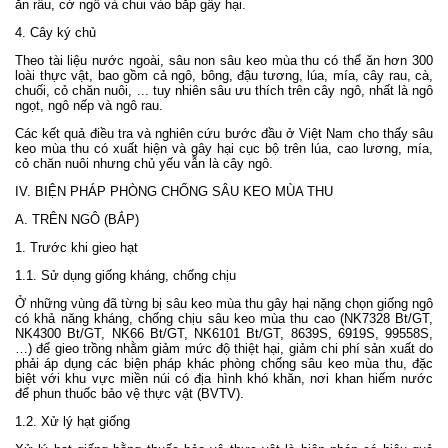
ăn râu, cờ ngô và chui vào bắp gây hại.
4. Cây ký chủ
Theo tài liệu nước ngoài, sâu non sâu keo mùa thu có thể ăn hơn 300
loài thực vật, bao gồm cả ngô, bông, đậu tương, lúa, mía, cây rau, cà,
chuối, cỏ chăn nuôi, ... tuy nhiên sâu ưu thích trên cây ngô, nhất là ngô
ngọt, ngô nếp và ngô rau.
Các kết quả điều tra và nghiên cứu bước đầu ở Việt Nam cho thấy sâu
keo mùa thu có xuất hiện và gây hại cục bộ trên lúa, cao lương, mía,
cỏ chăn nuôi nhưng chủ yếu vẫn là cây ngô.
IV. BIỆN PHÁP PHÒNG CHỐNG SÂU KEO MÙA THU
A. TRÊN NGÔ (BẮP)
1. Trước khi gieo hạt
1.1. Sử dụng giống kháng, chống chịu
Ở những vùng đã từng bị sâu keo mùa thu gây hại nặng chọn giống ngô
có khả năng kháng, chống chịu sâu keo mùa thu cao (NK7328 Bt/GT,
NK4300 Bt/GT, NK66 Bt/GT, NK6101 Bt/GT, 8639S, 6919S, 99558S,
…) để gieo trồng nhằm giảm mức độ thiệt hại, giảm chi phí sản xuất do
phải áp dụng các biện pháp khác phòng chống sâu keo mùa thu, đặc
biệt với khu vực miền núi có địa hình khó khăn, nơi khan hiếm nước
để phun thuốc bảo vệ thực vật (BVTV).
1.2. Xử lý hạt giống