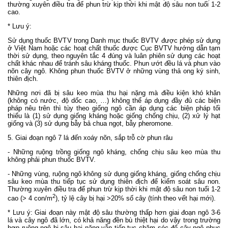
thường xuyên điều tra để phun trừ kịp thời khi mật độ sâu non tuổi 1-2
cao.
* Lưu ý:
Sử dụng thuốc BVTV trong Danh mục thuốc BVTV được phép sử dụng
ở Việt Nam hoặc các hoạt chất thuốc được Cục BVTV hướng dẫn tạm
thời sử dụng, theo nguyên tắc 4 đúng và luân phiên sử dụng các hoạt
chất khác nhau để tránh sâu kháng thuốc. Phun ướt đều lá và phun vào
nõn cây ngô. Không phun thuốc BVTV ở những vùng thả ong ký sinh,
thiên địch.
Những nơi đã bị sâu keo mùa thu hại nặng mà điều kiện khó khăn
(không có nước, độ dốc cao, …) không thể áp dụng đầy đủ các biện
pháp nêu trên thì tùy theo giống ngô cần áp dụng các biện pháp tối
thiểu là (1) sử dụng giống kháng hoặc giống chống chịu, (2) xử lý hạt
giống và (3) sử dụng bẫy bả chua ngọt, bẫy pheromone.
5. Giai đoạn ngô 7 lá đến xoáy nõn, sắp trỗ cờ phun râu
- Những ruộng trồng giống ngô kháng, chống chịu sâu keo mùa thu
không phải phun thuốc BVTV.
- Những vùng, ruộng ngô không sử dụng giống kháng, giống chống chịu
sâu keo mùa thu tiếp tục sử dụng thiên địch để kiểm soát sâu non.
Thường xuyên điều tra để phun trừ kịp thời khi mật độ sâu non tuổi 1-2
2
cao (> 4 con/m
), tỷ lệ cây bị hại >20% số cây (tính theo vết hại mới).
* Lưu ý: Giai đoạn này mật độ sâu thường thấp hơn giai đoạn ngô 3-6
lá và cây ngô đã lớn, có khả năng đền bù thiệt hại do vậy trong trường
hợp ruộng ngô bị sâu hại nặng vẫn tiếp tục chăm sóc để cây ngô phục