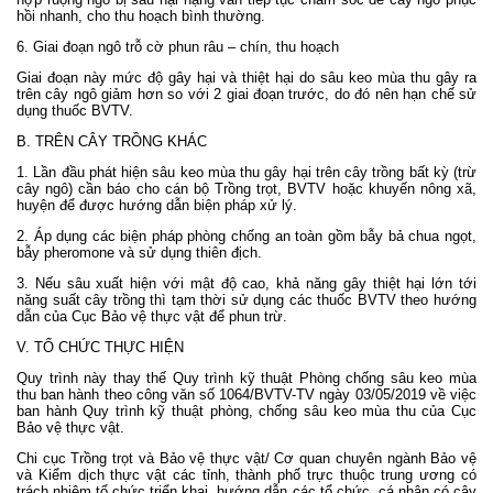
hồi nhanh, cho thu hoạch bình thường.
6. Giai đoạn ngô trỗ cờ phun râu – chín, thu hoạch
Giai đoạn này mức độ gây hại và thiệt hại do sâu keo mùa thu gây ra
trên cây ngô giảm hơn so với 2 giai đoạn trước, do đó nên hạn chế sử
dụng thuốc BVTV.
B. TRÊN CÂY TRỒNG KHÁC
1. Lần đầu phát hiện sâu keo mùa thu gây hại trên cây trồng bất kỳ (trừ
cây ngô) cần báo cho cán bộ Trồng trọt, BVTV hoặc khuyến nông xã,
huyện để được hướng dẫn biện pháp xử lý.
2. Áp dụng các biện pháp phòng chống an toàn gồm bẫy bả chua ngọt,
bẫy pheromone và sử dụng thiên địch.
3. Nếu sâu xuất hiện với mật độ cao, khả năng gây thiệt hại lớn tới
năng suất cây trồng thì tạm thời sử dụng các thuốc BVTV theo hướng
dẫn của Cục Bảo vệ thực vật để phun trừ.
V. TỔ CHỨC THỰC HIỆN
Quy trình này thay thế Quy trình kỹ thuật Phòng chống sâu keo mùa
thu ban hành theo công văn số 1064/BVTV-TV ngày 03/05/2019 về việc
ban hành Quy trình kỹ thuật phòng, chống sâu keo mùa thu của Cục
Bảo vệ thực vật.
Chi cục Trồng trọt và Bảo vệ thực vật/ Cơ quan chuyên ngành Bảo vệ
và Kiểm dịch thực vật các tỉnh, thành phố trực thuộc trung ương có
trách nhiệm tổ chức triển khai, hướng dẫn các tổ chức, cá nhân có cây