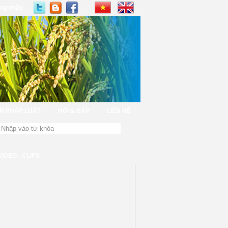
ng nhập
N PHÁP LUẬT
HỎI & ĐÁP
LIÊN HỆ
VIDEO - CLIPS