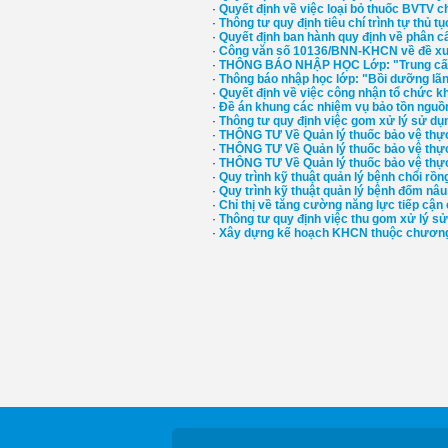
·
Quyết định về việc loại bỏ thuốc BVTV 
·
Thông tư quy định tiêu chí trình tự thủ 
·
Quyết định ban hành quy định về phân c
·
Công văn số 10136/BNN-KHCN về đề xuấ
·
THÔNG BÁO NHẬP HỌC Lớp: "Trung cấp lý
·
Thông báo nhập học lớp: "Bồi dưỡng lãn
·
Quyết định về việc công nhận tổ chức 
·
Đề án khung các nhiệm vụ bảo tồn nguồn
·
Thông tư quy định việc gom xử lý sử dụ
·
THÔNG TƯ Về Quản lý thuốc bảo vệ thực
·
THÔNG TƯ Về Quản lý thuốc bảo vệ thực 
·
THÔNG TƯ Về Quản lý thuốc bảo vệ thực 
·
Quy trình kỹ thuật quản lý bệnh chổi rồn
·
Quy trình kỹ thuật quản lý bệnh đốm nâu
·
Chỉ thị về tăng cường năng lực tiếp cận
·
Thông tư quy định việc thu gom xử lý s
·
Xây dựng kế hoạch KHCN thuộc chương t