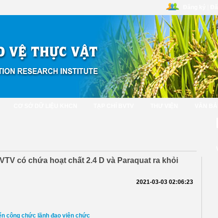
Đăng ký
|
Đă
CƠ SỞ DỮ LIỆU KHCN
TẠP CHÍ BVTV
THƯ VIỆN
VĂN BẢ
BVTV có chứa hoạt chất 2.4 D và Paraquat ra khỏi
2021-03-03 02:06:23
ển công chức lãnh đạo viên chức