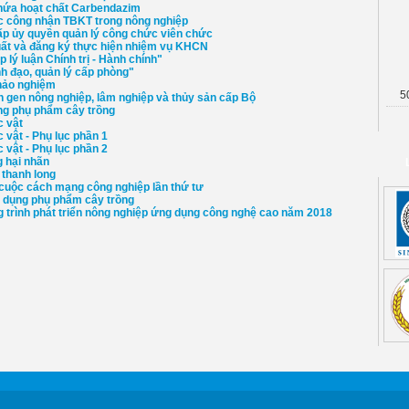
chứa hoạt chất Carbendazim
tục công nhận TBKT trong nông nghiệp
ấp ủy quyền quản lý công chức viên chức
t và đăng ký thực hiện nhiệm vụ KHCN
 luận Chính trị - Hành chính"
h đạo, quản lý cấp phòng"
khảo nghiệm
5
 gen nông nghiệp, lâm nghiệp và thủy sản cấp Bộ
ng phụ phẩm cây trồng
 vật
vật - Phụ lục phần 1
vật - Phụ lục phần 2
g hại nhãn
 thanh long
 cuộc cách mạng công nghiệp lần thứ tư
ử dụng phụ phẩm cây trồng
rình phát triển nông nghiệp ứng dụng công nghệ cao năm 2018