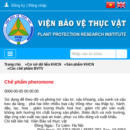
Đăng ký
|
Đăng nhập
Trang chủ
»
Cơ sở dữ liệu KHCN
»
Sản phẩm KHCN
»
Các chế phẩm BVTV
Chế phẩm pheromone
0000-00-00 00:00:00
Sử dụng để theo dõi và phòng trừ sâu tơ, sâu khoang, sâu xanh và sâu
keo da láng... phá hại trên nhiều loại cây trồng như: rau thập tự, hành,
đậu, lạc, hoa ...giảm lượng thuốc hoá học, giảm chi phí sản xuất,
không ảnh hưởng tới chất lượng sản phẩm, thiên địch và môi trường,
đáp ứng sản xuất rau quả an toàn, phục vụ tiêu dùng và xuất khẩu.
Chi tiết liên hệ: Viện Bảo vệ thực vật
Đông Ngạc- Từ Liêm- Hà Nội
Điện thoại: 04 3752 0849 / 38387 097; Fax: 04 8363