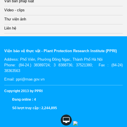
Văn bản pháp luật
Video - clips
Thư viện ảnh
Liên hệ
Viện bảo vệ thực vật - Plant Protection Research Institute (PPRI)
Address:
Phố Viên, Phường Đông Ngạc, Thành Phố Hà Nội
Phone: (84-24.) 38389724; 3 8388736; 37521380; Fax : (84-24)
38363563
Email: ppri@mae.gov.vn
Copyright 2013 by PPRI
Đang online :
4
Số lượt truy cập :
2,244,895