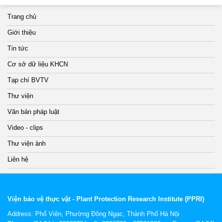
Trang chủ
Giới thiệu
Tin tức
Cơ sở dữ liệu KHCN
Tạp chí BVTV
Thư viện
Văn bản pháp luật
Video - clips
Thư viện ảnh
Liên hệ
Viện bảo vệ thực vật - Plant Protection Research Institute (PPRI)
Address:
Phố Viên, Phường Đông Ngạc, Thành Phố Hà Nội